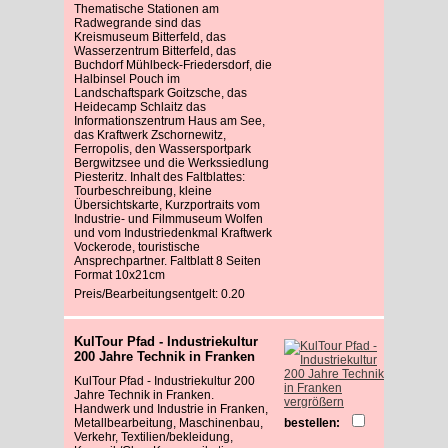
Thematische Stationen am
Radwegrande sind das
Kreismuseum Bitterfeld, das
Wasserzentrum Bitterfeld, das
Buchdorf Mühlbeck-Friedersdorf, die
Halbinsel Pouch im
Landschaftspark Goitzsche, das
Heidecamp Schlaitz das
Informationszentrum Haus am See,
das Kraftwerk Zschornewitz,
Ferropolis, den Wassersportpark
Bergwitzsee und die Werkssiedlung
Piesteritz. Inhalt des Faltblattes:
Tourbeschreibung, kleine
Übersichtskarte, Kurzportraits vom
Industrie- und Filmmuseum Wolfen
und vom Industriedenkmal Kraftwerk
Vockerode, touristische
Ansprechpartner. Faltblatt 8 Seiten
Format 10x21cm
Preis/Bearbeitungsentgelt: 0.20
KulTour Pfad - Industriekultur
200 Jahre Technik in Franken
KulTour Pfad - Industriekultur 200
Jahre Technik in Franken.
vergrößern
Handwerk und Industrie in Franken,
Metallbearbeitung, Maschinenbau,
bestellen:
Verkehr, Textilien/bekleidung,