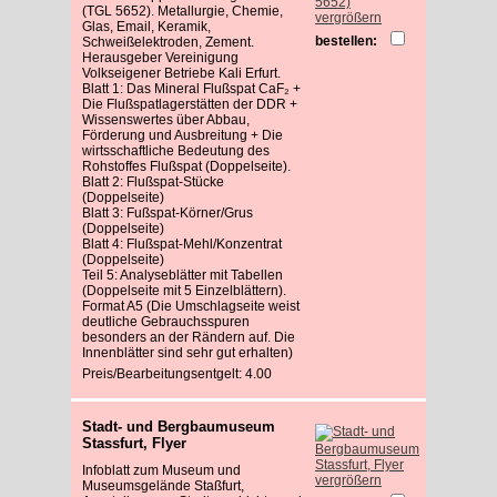
(TGL 5652). Metallurgie, Chemie,
vergrößern
Glas, Email, Keramik,
bestellen:
Schweißelektroden, Zement.
Herausgeber Vereinigung
Volkseigener Betriebe Kali Erfurt.
Blatt 1: Das Mineral Flußspat CaF₂ +
Die Flußspatlagerstätten der DDR +
Wissenswertes über Abbau,
Förderung und Ausbreitung + Die
wirtsschaftliche Bedeutung des
Rohstoffes Flußspat (Doppelseite).
Blatt 2: Flußspat-Stücke
(Doppelseite)
Blatt 3: Fußspat-Körner/Grus
(Doppelseite)
Blatt 4: Flußspat-Mehl/Konzentrat
(Doppelseite)
Teil 5: Analyseblätter mit Tabellen
(Doppelseite mit 5 Einzelblättern).
Format A5 (Die Umschlagseite weist
deutliche Gebrauchsspuren
besonders an der Rändern auf. Die
Innenblätter sind sehr gut erhalten)
Preis/Bearbeitungsentgelt: 4.00
Stadt- und Bergbaumuseum
Stassfurt, Flyer
Infoblatt zum Museum und
vergrößern
Museumsgelände Staßfurt,