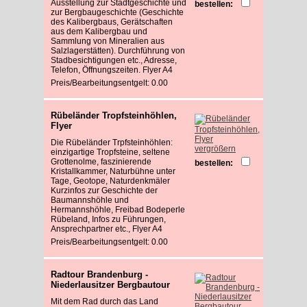
Ausstellung zur Stadtgeschichte und
bestellen:
zur Bergbaugeschichte (Geschichte
des Kalibergbaus, Gerätschaften
aus dem Kalibergbau und
Sammlung von Mineralien aus
Salzlagerstätten). Durchführung von
Stadbesichtigungen etc., Adresse,
Telefon, Öffnungszeiten. Flyer A4
Preis/Bearbeitungsentgelt: 0.00
Rübeländer Tropfsteinhöhlen,
Flyer
Die Rübeländer Trpfsteinhöhlen:
vergrößern
einzigartige Tropfsteine, seltene
Grottenolme, faszinierende
bestellen:
Kristallkammer, Naturbühne unter
Tage, Geotope, Naturdenkmäler
Kurzinfos zur Geschichte der
Baumannshöhle und
Hermannshöhle, Freibad Bodeperle
Rübeland, Infos zu Führungen,
Ansprechpartner etc., Flyer A4
Preis/Bearbeitungsentgelt: 0.00
Radtour Brandenburg -
Niederlausitzer Bergbautour
Mit dem Rad durch das Land