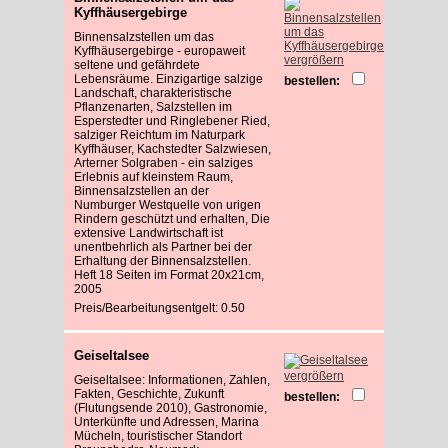
Kyffhäusergebirge
Binnensalzstellen um das
Kyffhäusergebirge - europaweit
vergrößern
seltene und gefährdete
Lebensräume. Einzigartige salzige
bestellen:
Landschaft, charakteristische
Pflanzenarten, Salzstellen im
Esperstedter und Ringlebener Ried,
salziger Reichtum im Naturpark
Kyffhäuser, Kachstedter Salzwiesen,
Arterner Solgraben - ein salziges
Erlebnis auf kleinstem Raum,
Binnensalzstellen an der
Numburger Westquelle von urigen
Rindern geschützt und erhalten, Die
extensive Landwirtschaft ist
unentbehrlich als Partner bei der
Erhaltung der Binnensalzstellen.
Heft 18 Seiten im Format 20x21cm,
2005
Preis/Bearbeitungsentgelt: 0.50
Geiseltalsee
vergrößern
Geiseltalsee: Informationen, Zahlen,
Fakten, Geschichte, Zukunft
bestellen:
(Flutungsende 2010), Gastronomie,
Unterkünfte und Adressen, Marina
Mücheln, touristischer Standort