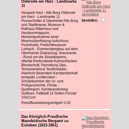
Osterode am Harz - Landmarke
11
Geopark Harz - Alte Burg Osterode
vergrößern
am Harz - Landmarke 11:
bestellen:
Flussschotter & Gipsmörtel Alte Burg
und Stadtmauer, Museum &
Rathaus Ritterhaus und
Harzkornmagazin,
Momentaufnahme einer
Meeresüberflutung Aufschluss
Fuchshalle, Freilichtmuseum
Lerbach - Eisenerzbergbau auf dem
Oberharzer Diabaszug, Grauwacke
- Rund um die Sösetalsperre,
Allertal Riefensbeek-Kamschlacken
Blockschutt, Pipinsburg Gips,
Terrassenkiese Teufelsbäder,
Hainholz-Beierstein Karstlandschaft
kompakt, Lichtenstein -
Schatzkammer der Ur- und
Frühgeschichte, Förste -
Quellregion, Karstwanderweg
Südharz. Faltblatt 14 Seiten Format
10x21cm
Preis/Bearbeitungsentgelt: 0.20
Das Königlich-Preußische
Mansfeldische Bergamt zu
Eisleben (1815-1861)