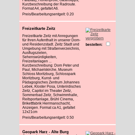
Kurzbeschreibung der Radroute.
Format A4, gefaltet A6.
Preis/Bearbeitungsentgelt: 0.20
Freizeitkarte Zeitz
Freizeitkarte Zeitz mit Anregungen
vergrößern
für Ihren Aufenthalt in unserer Dom-
und Residenzstadt. Zeitz Stadt und
bestellen:
Umgebung mit Straßenverzeichnis,
Ausflugszielen,
Sehenswürdigkeiten,
Freizeitanlagen ...
Kurzbeschreibung: Dom Peter und
Paul, Michaelskirche, Museum
Schloss Moritzburg, Schlosspark
Moritzburg, Kunst- und
Pädagogisches Zentrum Johannes
Lebek, Kloster Posa, Unterirdisches
Zeitz, Capitol im Theater Zeitz,
Sommerbad Zeitz, Schwimmhalle,
Reitsportanlage, Brühl Cinema,
Brikettfabrik Herrmanschacht,
Anzeigen. Format ca A1, gefaltet
12x21cm
Preis/Bearbeitungsentgelt: 0.50
Geopark Harz - Alte Burg