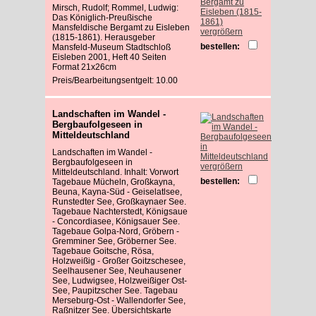
Mirsch, Rudolf; Rommel, Ludwig:
Das Königlich-Preußische
Mansfeldische Bergamt zu Eisleben
vergrößern
(1815-1861). Herausgeber
bestellen:
Mansfeld-Museum Stadtschloß
Eisleben 2001, Heft 40 Seiten
Format 21x26cm
Preis/Bearbeitungsentgelt: 10.00
Landschaften im Wandel -
Bergbaufolgeseen in
Mitteldeutschland
Landschaften im Wandel -
Bergbaufolgeseen in
vergrößern
Mitteldeutschland. Inhalt: Vorwort
bestellen:
Tagebaue Mücheln, Großkayna,
Beuna, Kayna-Süd - Geiselatlsee,
Runstedter See, Großkaynaer See.
Tagebaue Nachterstedt, Königsaue
- Concordiasee, Königsauer See.
Tagebaue Golpa-Nord, Gröbern -
Gremminer See, Gröberner See.
Tagebaue Goitsche, Rösa,
Holzweißig - Großer Goitzschesee,
Seelhausener See, Neuhausener
See, Ludwigsee, Holzweißiger Ost-
See, Paupitzscher See. Tagebau
Merseburg-Ost - Wallendorfer See,
Raßnitzer See. Übersichtskarte