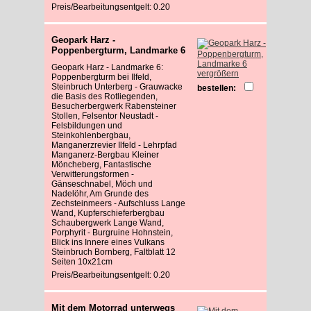
Preis/Bearbeitungsentgelt: 0.20
Geopark Harz -
Poppenbergturm, Landmarke 6
Geopark Harz - Landmarke 6:
vergrößern
Poppenbergturm bei Ilfeld,
Steinbruch Unterberg - Grauwacke
bestellen:
die Basis des Rotliegenden,
Besucherbergwerk Rabensteiner
Stollen, Felsentor Neustadt -
Felsbildungen und
Steinkohlenbergbau,
Manganerzrevier Ilfeld - Lehrpfad
Manganerz-Bergbau Kleiner
Möncheberg, Fantastische
Verwitterungsformen -
Gänseschnabel, Möch und
Nadelöhr, Am Grunde des
Zechsteinmeers - Aufschluss Lange
Wand, Kupferschieferbergbau
Schaubergwerk Lange Wand,
Porphyrit - Burgruine Hohnstein,
Blick ins Innere eines Vulkans
Steinbruch Bornberg, Faltblatt 12
Seiten 10x21cm
Preis/Bearbeitungsentgelt: 0.20
Mit dem Motorrad unterwegs