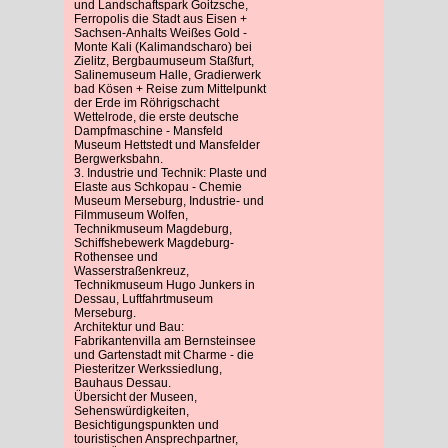
und Landschaftspark Goitzsche,
Ferropolis die Stadt aus Eisen +
Sachsen-Anhalts Weißes Gold -
Monte Kali (Kalimandscharo) bei
Zielitz, Bergbaumuseum Staßfurt,
Salinemuseum Halle, Gradierwerk
bad Kösen + Reise zum Mittelpunkt
der Erde im Röhrigschacht
Wettelrode, die erste deutsche
Dampfmaschine - Mansfeld
Museum Hettstedt und Mansfelder
Bergwerksbahn.
3. Industrie und Technik: Plaste und
Elaste aus Schkopau - Chemie
Museum Merseburg, Industrie- und
Filmmuseum Wolfen,
Technikmuseum Magdeburg,
Schiffshebewerk Magdeburg-
Rothensee und
Wasserstraßenkreuz,
Technikmuseum Hugo Junkers in
Dessau, Luftfahrtmuseum
Merseburg.
Architektur und Bau:
Fabrikantenvilla am Bernsteinsee
und Gartenstadt mit Charme - die
Piesteritzer Werkssiedlung,
Bauhaus Dessau.
Übersicht der Museen,
Sehenswürdigkeiten,
Besichtigungspunkten und
touristischen Ansprechpartner,