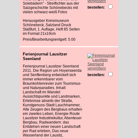
vergrößern
Solebädern" - Streiflichter aus der
bestellen:
Salzgeschichte Schönebecks mit
vielen schwarz-weiß Fotos
Herausgeber Kreismuseum
Schönebeck, Salzland Druck
Staßfurt, 1. Auflage, Heft 85 Seiten
im Format 21x19cm
Preis/Bearbeitungsentgelt: 5.00
Ferienjournal Lausitzer
Seenland
Ferienjournal Lausitzer Seenland
vergrößern
2011. Die Region um Hoyerswerda
und Senftenberg entwickelt sich
bestellen:
immer erkennbarer vom
Braunkohlenrevier zum Tourismus-
und Naturparadies. Inhalt:
Landschaft im Wandel:
Aussichtspunkte und Landmarken,
Erlebnisse abseits der Straße,
Kunstgenuss-Stadt Lauchhammer,
Alte Zeugen des Bergbaus erhalten
ein zweites Leben, Energie-Route
Lausitzer Industriekultur, Abenteuer
Bergbau, Radwandern: das
Entstehen einer neuen Landschaft
per Rad erleben, Das neue
Wasserland der Lausitz,