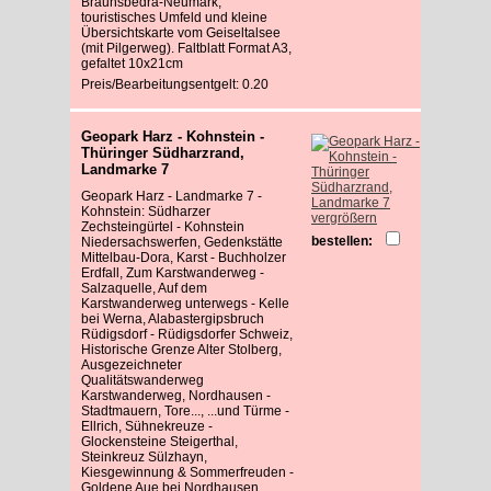
Braunsbedra-Neumark,
touristisches Umfeld und kleine
Übersichtskarte vom Geiseltalsee
(mit Pilgerweg). Faltblatt Format A3,
gefaltet 10x21cm
Preis/Bearbeitungsentgelt: 0.20
Geopark Harz - Kohnstein -
Thüringer Südharzrand,
Landmarke 7
Geopark Harz - Landmarke 7 -
Kohnstein: Südharzer
vergrößern
Zechsteingürtel - Kohnstein
bestellen:
Niedersachswerfen, Gedenkstätte
Mittelbau-Dora, Karst - Buchholzer
Erdfall, Zum Karstwanderweg -
Salzaquelle, Auf dem
Karstwanderweg unterwegs - Kelle
bei Werna, Alabastergipsbruch
Rüdigsdorf - Rüdigsdorfer Schweiz,
Historische Grenze Alter Stolberg,
Ausgezeichneter
Qualitätswanderweg
Karstwanderweg, Nordhausen -
Stadtmauern, Tore..., ...und Türme -
Ellrich, Sühnekreuze -
Glockensteine Steigerthal,
Steinkreuz Sülzhayn,
Kiesgewinnung & Sommerfreuden -
Goldene Aue bei Nordhausen,