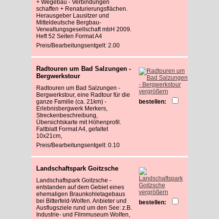
+ Wegebau - Verbindungen
schaffen + Renaturierungsflächen.
Herausgeber Lausitzer und
Mitteldeutsche Bergbau-
Verwaltungsgesellschaft mbH 2009.
Heft 52 Seiten Format A4
Preis/Bearbeitungsentgelt: 2.00
Radtouren um Bad Salzungen -
Bergwerkstour
Radtouren um Bad Salzungen -
vergrößern
Bergwerkstour, eine Radtour für die
ganze Familie (ca. 21km) -
bestellen:
Erlebnisbergwerk Merkers,
Streckenbeschreibung,
Übersichtskarte mit Höhenprofil.
Faltblatt Format A4, gefaltet
10x21cm,
Preis/Bearbeitungsentgelt: 0.10
Landschaftspark Goitzsche
Landschaftspark Goitzsche -
entstanden auf dem Gebiet eines
vergrößern
ehemaligen Braunkohletagebaus
bei Bitterfeld-Wolfen. Anbieter und
bestellen:
Ausflugsziele rund um den See: z.B.
Industrie- und Filmmuseum Wolfen,