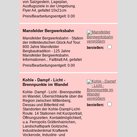
von Salzgestein, Lageplan,
Ausflugsziele in der Umgebung.
Flyer A4, gefaltet 10x21cm
Preis/Bearbeitungsentgelt: 0.00
Mansfelder Bergwerksbahn
Mansfelder Bergwerksbahn - Station
vergrößern
der mitteldeutschen Glück Auf Tour.
800 Jahre Mansfelder
bestellen:
Bergbautradition - 125 Jahre
Mansfelder Bergwerksbahn.
Informationen... Faltblatt A4, gefaltet
Preis/Bearbeitungsentgelt: 0.00
Kohle - Dampf - Licht -
Brennpunkte im Wandel
Kohle- Dampf - Licht - Brennpunkte
im Wandel, Übersichtskarte über die
vergrößern
Region zwischen Wittenberg,
Dessau und Bitterfeld mit
bestellen:
Standorten der Kohle-Dampf-Licht-
Route. 14 Stationen mit Kurzportrait,
Öffnungszeiten, Kontaktmöglichkeit,
u.a. Ferropolis Gräfenhainichen,
Landschaftspark Goitzsche,
Industriedenkmal Kraftwerk
Vockerode, Industrie- und