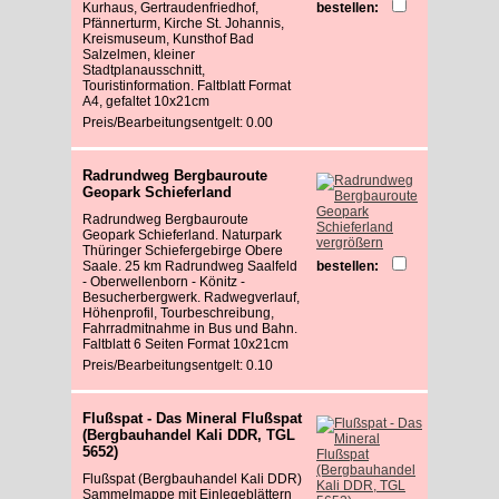
Kurhaus, Gertraudenfriedhof,
bestellen:
Pfännerturm, Kirche St. Johannis,
Kreismuseum, Kunsthof Bad
Salzelmen, kleiner
Stadtplanausschnitt,
Touristinformation. Faltblatt Format
A4, gefaltet 10x21cm
Preis/Bearbeitungsentgelt: 0.00
Radrundweg Bergbauroute
Geopark Schieferland
Radrundweg Bergbauroute
Geopark Schieferland. Naturpark
vergrößern
Thüringer Schiefergebirge Obere
Saale. 25 km Radrundweg Saalfeld
bestellen:
- Oberwellenborn - Könitz -
Besucherbergwerk. Radwegverlauf,
Höhenprofil, Tourbeschreibung,
Fahrradmitnahme in Bus und Bahn.
Faltblatt 6 Seiten Format 10x21cm
Preis/Bearbeitungsentgelt: 0.10
Flußspat - Das Mineral Flußspat
(Bergbauhandel Kali DDR, TGL
5652)
Flußspat (Bergbauhandel Kali DDR)
Sammelmappe mit Einlegeblättern