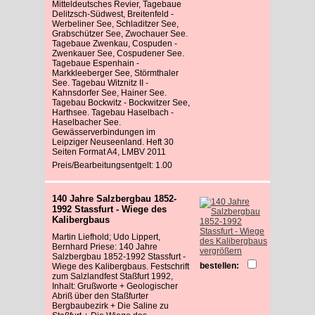
Mitteldeutsches Revier, Tagebaue
Delitzsch-Südwest, Breitenfeld -
Werbeliner See, Schladitzer See,
Grabschützer See, Zwochauer See.
Tagebaue Zwenkau, Cospuden -
Zwenkauer See, Cospudener See.
Tagebaue Espenhain -
Markkleeberger See, Störmthaler
See. Tagebau Witznitz II -
Kahnsdorfer See, Hainer See.
Tagebau Bockwitz - Bockwitzer See,
Harthsee. Tagebau Haselbach -
Haselbacher See.
Gewässerverbindungen im
Leipziger Neuseenland. Heft 30
Seiten Format A4, LMBV 2011
Preis/Bearbeitungsentgelt: 1.00
140 Jahre Salzbergbau 1852-
1992 Stassfurt - Wiege des
Kalibergbaus
Martin Liefhold; Udo Lippert,
Bernhard Priese: 140 Jahre
vergrößern
Salzbergbau 1852-1992 Stassfurt -
bestellen:
Wiege des Kalibergbaus. Festschrift
zum Salzlandfest Staßfurt 1992,
Inhalt: Grußworte + Geologischer
Abriß über den Staßfurter
Bergbaubezirk + Die Saline zu