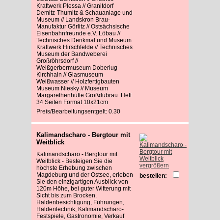
Kraftwerk Plessa // Granitdorf
Demitz-Thumitz & Schauanlage und
Museum // Landskron Brau-
Manufaktur Görlitz // Ostsächsische
Eisenbahnfreunde e.V. Löbau //
Technisches Denkmal und Museum
Kraftwerk Hirschfelde // Technisches
Museum der Bandweberei
Großröhrsdorf //
Weißgerbermuseum Doberlug-
Kirchhain // Glasmuseum
Weißwasser // Holzfertigbauten
Museum Niesky // Museum
Margarethenhütte Großdubrau. Heft
34 Seiten Format 10x21cm
Preis/Bearbeitungsentgelt: 0.30
Kalimandscharo - Bergtour mit
Weitblick
Kalimandscharo - Bergtour mit
Weitblick - Besteigen Sie die
vergrößern
höchste Erhebung zwischen
Magdeburg und der Ostsee, erleben
bestellen:
Sie den einzigartigen Ausblick von
120m Höhe, bei guter Witterung mit
Sicht bis zum Brocken.
Haldenbesichtigung, Führungen,
Haldentechnik, Kalimandscharo-
Festspiele, Gastronomie, Verkauf