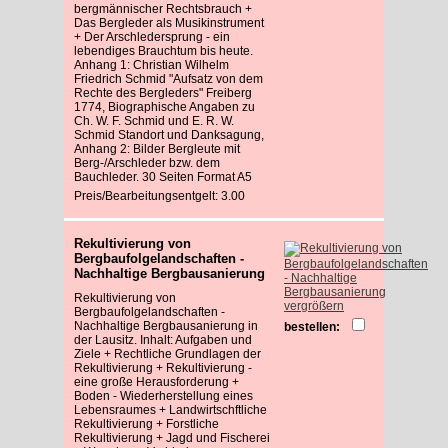
bergmännischer Rechtsbrauch +
Das Bergleder als Musikinstrument
+ Der Arschledersprung - ein
lebendiges Brauchtum bis heute.
Anhang 1: Christian Wilhelm
Friedrich Schmid "Aufsatz von dem
Rechte des Bergleders" Freiberg
1774, Biographische Angaben zu
Ch. W. F. Schmid und E. R. W.
Schmid Standort und Danksagung,
Anhang 2: Bilder Bergleute mit
Berg-/Arschleder bzw. dem
Bauchleder. 30 Seiten Format A5
Preis/Bearbeitungsentgelt: 3.00
Rekultivierung von
Bergbaufolgelandschaften -
Nachhaltige Bergbausanierung
Rekultivierung von
vergrößern
Bergbaufolgelandschaften -
Nachhaltige Bergbausanierung in
bestellen:
der Lausitz. Inhalt: Aufgaben und
Ziele + Rechtliche Grundlagen der
Rekultivierung + Rekultivierung -
eine große Herausforderung +
Boden - Wiederherstellung eines
Lebensraumes + Landwirtschftliche
Rekultivierung + Forstliche
Rekultivierung + Jagd und Fischerei