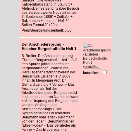
Staßfurt + Die Wiege des
Kalibergbaus stand in Staßfurt +
Abdruck eines Berichts (Der Besuch
des Salzbergwerks Neustaßfurt am
7. September 1889) + Zeittafel +
Salznamen + Literatur. Heft 64
Seiten Format 21x20cm
Preis/Bearbeitungsentgelt: 6.00
Der Arschledersprung -
Eisleber Bergschulhefte Heft 1
B. Breiter: Der Arschledersprung -
Eisleber Bergschulhefte Heft 1. Auf
den Spuren jahrhundertealten
vergrößern
bergmännischen Brauchtums.
Herausgeber Traditionsverein der
bestellen:
Bergschule Eisleben e.V. 2009.
Inhalt: In Memoriam Prof. Dr.
Gerhard Leithold + Vorwort + Das
Arschleder als Teil der
Arbeitskleidung des Bergmanns ist
auch unter anderen Namen bekannt
+ Vom Ursprung des Bergleders und
von den Anfängen des
Arschledersprungs + Der
Symbolgehalt des Arschleders +
Bergmann vom leder - Bergmann
von der Feder + Bergmännischer
"Ehrenkodex" + Das Bergleder als
Fahne + Das Erbbereiten - ein