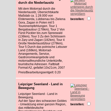
durch die Niederlausitz
Mit dem Motorrad durch die
Niederlausitz, Übersichtskarte
vergrößern
Maßstab ca. 1:28.000 von
Elsterwerda, Lübbenau bis Zielena
bestellen:
Gora, Zagan in Polen mit 5
Tourenempfehlungen. Tour 1
Bergabautour (178km), Tour 2 Von
Fürst Pückler bis zum Spreewald
(136km), Tour 3 Zu den Schlössern
in Zary und Zagan (182km), Tour 4
Große Niederlausitztour (278km),
Tour 5 Durch das polnische Lebuser
Land (168km), Motorrad-
Arrangements, Service,
Gastronomieangebote und
motorradfreundliche Unterkünfte,
touristische Adressen. Faltblatt
Format A2, gefaltet 10x21cm, 2007
Preis/Bearbeitungsentgelt: 0.20
Leipziger Seenland - Land in
Bewegung
Leipziger Seenland - Land in
Bewegung.
vergrößern
Auf der Spur des schwarzen Goldes
- Umwälzung einer ganzen Region,
bestellen:
das mitteldeutsche