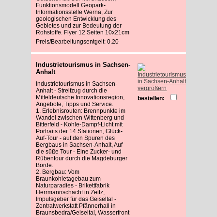
Funktionsmodell Geopark-
Informationsstelle Werna, Zur
geologischen Entwicklung des
Gebietes und zur Bedeutung der
Rohstoffe. Flyer 12 Seiten 10x21cm
Preis/Bearbeitungsentgelt: 0.20
Industrietourismus in Sachsen-
Anhalt
Industrietourismus in Sachsen-
vergrößern
Anhalt - Streifzug durch die
Mitteldeutsche Innovationsregion,
bestellen:
Angebote, Tipps und Service.
1. Erlebnisrouten: Brennpunkte im
Wandel zwischen Wittenberg und
Bitterfeld - Kohle-Dampf-Licht mit
Portraits der 14 Stationen, Glück-
Auf-Tour - auf den Spuren des
Bergbaus in Sachsen-Anhalt, Auf
die süße Tour - Eine Zucker- und
Rübentour durch die Magdeburger
Börde.
2. Bergbau: Vom
Braunkohletagebau zum
Naturparadies - Brikettfabrik
Herrmannschacht in Zeitz,
Impulsgeber für das Geiseltal -
Zentralwerkstatt Pfännerhall in
Braunsbedra/Geiseltal, Wasserfront