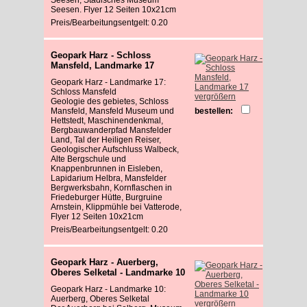
Seesen. Flyer 12 Seiten 10x21cm
Preis/Bearbeitungsentgelt: 0.20
Geopark Harz - Schloss
Mansfeld, Landmarke 17
Geopark Harz - Landmarke 17:
Schloss Mansfeld
vergrößern
Geologie des gebietes, Schloss
Mansfeld, Mansfeld Museum und
bestellen:
Hettstedt, Maschinendenkmal,
Bergbauwanderpfad Mansfelder
Land, Tal der Heiligen Reiser,
Geologischer Aufschluss Walbeck,
Alte Bergschule und
Knappenbrunnen in Eisleben,
Lapidarium Helbra, Mansfelder
Bergwerksbahn, Kornflaschen in
Friedeburger Hütte, Burgruine
Arnstein, Klippmühle bei Vatterode,
Flyer 12 Seiten 10x21cm
Preis/Bearbeitungsentgelt: 0.20
Geopark Harz - Auerberg,
Oberes Selketal - Landmarke 10
Geopark Harz - Landmarke 10:
Auerberg, Oberes Selketal
vergrößern