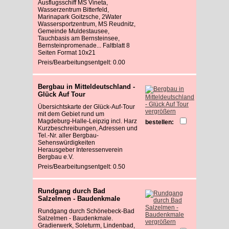
Ausflugsschiff MS Vineta,
Wasserzentrum Bitterfeld,
Marinapark Goitzsche, 2Water
Wassersportzentrum, MS Reudnitz,
Gemeinde Muldestausee,
Tauchbasis am Bernsteinsee,
Bernsteinpromenade... Faltblatt 8
Seiten Format 10x21
Preis/Bearbeitungsentgelt: 0.00
Bergbau in Mitteldeutschland -
Glück Auf Tour
Übersichtskarte der Glück-Auf-Tour
vergrößern
mit dem Gebiet rund um
Magdeburg-Halle-Leipzig incl. Harz
bestellen:
Kurzbeschreibungen, Adressen und
Tel.-Nr. aller Bergbau-
Sehenswürdigkeiten
Herausgeber Interessenverein
Bergbau e.V.
Preis/Bearbeitungsentgelt: 0.50
Rundgang durch Bad
Salzelmen - Baudenkmale
Rundgang durch Schönebeck-Bad
Salzelmen - Baudenkmale.
vergrößern
Gradierwerk, Soleturm, Lindenbad,