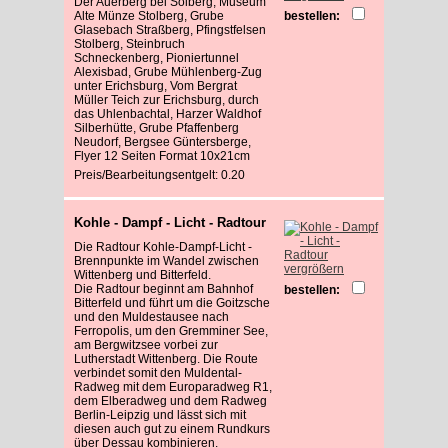
Der Auerberg bei Solberg, Museum
Alte Münze Stolberg, Grube
bestellen:
Glasebach Straßberg, Pfingstfelsen
Stolberg, Steinbruch
Schneckenberg, Pioniertunnel
Alexisbad, Grube Mühlenberg-Zug
unter Erichsburg, Vom Bergrat
Müller Teich zur Erichsburg, durch
das Uhlenbachtal, Harzer Waldhof
Silberhütte, Grube Pfaffenberg
Neudorf, Bergsee Güntersberge,
Flyer 12 Seiten Format 10x21cm
Preis/Bearbeitungsentgelt: 0.20
Kohle - Dampf - Licht - Radtour
Die Radtour Kohle-Dampf-Licht -
Brennpunkte im Wandel zwischen
vergrößern
Wittenberg und Bitterfeld.
Die Radtour beginnt am Bahnhof
bestellen:
Bitterfeld und führt um die Goitzsche
und den Muldestausee nach
Ferropolis, um den Gremminer See,
am Bergwitzsee vorbei zur
Lutherstadt Wittenberg. Die Route
verbindet somit den Muldental-
Radweg mit dem Europaradweg R1,
dem Elberadweg und dem Radweg
Berlin-Leipzig und lässt sich mit
diesen auch gut zu einem Rundkurs
über Dessau kombinieren.