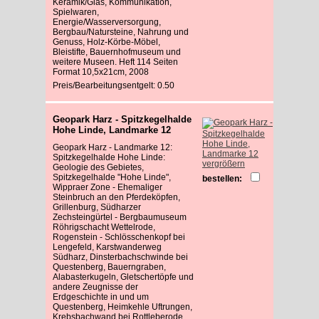
Keramik/Glas, Kommunikation,
Spielwaren,
Energie/Wasserversorgung,
Bergbau/Natursteine, Nahrung und
Genuss, Holz-Körbe-Möbel,
Bleistifte, Bauernhofmuseum und
weitere Museen. Heft 114 Seiten
Format 10,5x21cm, 2008
Preis/Bearbeitungsentgelt: 0.50
Geopark Harz - Spitzkegelhalde
Hohe Linde, Landmarke 12
Geopark Harz - Landmarke 12:
Spitzkegelhalde Hohe Linde:
vergrößern
Geologie des Gebietes,
Spitzkegelhalde "Hohe Linde",
bestellen:
Wippraer Zone - Ehemaliger
Steinbruch an den Pferdeköpfen,
Grillenburg, Südharzer
Zechsteingürtel - Bergbaumuseum
Röhrigschacht Wettelrode,
Rogenstein - Schlösschenkopf bei
Lengefeld, Karstwanderweg
Südharz, Dinsterbachschwinde bei
Questenberg, Bauerngraben,
Alabasterkugeln, Gletschertöpfe und
andere Zeugnisse der
Erdgeschichte in und um
Questenberg, Heimkehle Uftrungen,
Krebsbachwand bei Rottleberode,