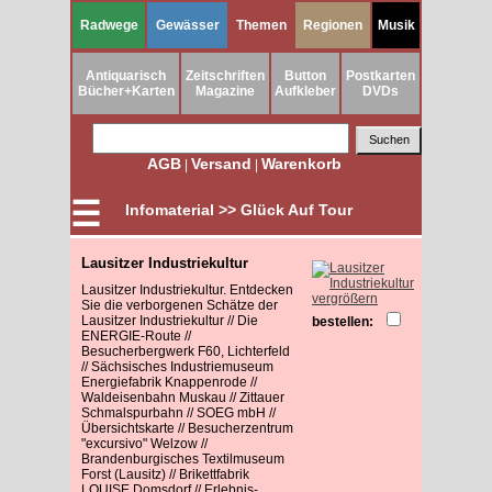
Radwege
Gewässer
Themen
Regionen
Musik
Antiquarisch
Zeitschriften
Button
Postkarten
Bücher+Karten
Magazine
Aufkleber
DVDs
AGB
Versand
Warenkorb
|
|
☰
Infomaterial >> Glück Auf Tour
Lausitzer Industriekultur
Lausitzer Industriekultur. Entdecken
vergrößern
Sie die verborgenen Schätze der
Lausitzer Industriekultur // Die
bestellen:
ENERGIE-Route //
Besucherbergwerk F60, Lichterfeld
// Sächsisches Industriemuseum
Energiefabrik Knappenrode //
Waldeisenbahn Muskau // Zittauer
Schmalspurbahn // SOEG mbH //
Übersichtskarte // Besucherzentrum
"excursivo" Welzow //
Brandenburgisches Textilmuseum
Forst (Lausitz) // Brikettfabrik
LOUISE Domsdorf // Erlebnis-