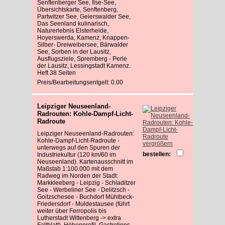
Senftenberger See, Ilse-See,
Übersichtskarte, Senftenberg,
Partwitzer See, Geierswalder See,
Das Seenland kulinarisch,
Naturerlebnis Elsterheide,
Hoyerswerda, Kamenz, Knappen-
Silber- Dreiweibersee, Bärwalder
See, Sorben in der Lausitz,
Ausflugsziele, Spremberg - Perle
der Lausitz, Lessingstadt Kamenz.
Heft 38 Seiten
Preis/Bearbeitungsentgelt: 0.00
Leipziger Neuseenland-
Radrouten: Kohle-Dampf-Licht-
Radroute
Leipziger Neuseenland-Radrouten:
Kohle-Dampf-Licht-Radroute -
vergrößern
unterwegs auf den Spuren der
bestellen:
Industriekultur (120 km/60 im
Neuseenland). Kartenausschnitt im
Maßstab 1:100.000 mit dem
Radweg im Norden der Stadt:
Markkleeberg - Leipzig - Schladitzer
See - Werbeliner See - Delitzsch -
Goitzschesee - Buchdorf Mühlbeck-
Friedersdorf - Muldestausee (führt
weiter über Ferropolis bis
Lutherstadt Wittenberg -> extra
Faltblatt), Höhenprofil, Gastrotipps,