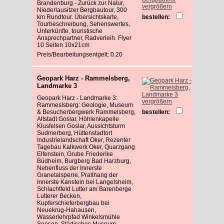
Brandenburg - Zurück zur Natur,
vergrößern
Niederlausitzer Bergbautour, 300
km Rundtour. Übersichtskarte,
bestellen:
Tourbeschreibung, Sehenswertes,
Unterkünfte, touristische
Ansprechpartner, Radverleih. Flyer
10 Seiten 10x21cm
Preis/Bearbeitungsentgelt: 0.20
Geopark Harz - Rammelsberg,
Landmarke 3
Geopark Harz - Landmarke 3:
vergrößern
Rammeslsberg: Geologie, Museum
& Besucherbergwerk Rammelsberg,
bestellen:
Altstadt Goslar, Höhlenkapelle
Klusfelsen Goslar, Aussichtsturm
Sudmerberg, Hüttenstadtort
Industrielandschaft Oker, Rezenter
Tagebau Kalkwerk Oker, Quarzgang
Elfenstein, Grube Friederike
Büdheim, Burgberg Bad Harzburg,
Nebenfluss der Innerste
Granetalsperre, Prallhang der
Innerste Kanstein bei Langelsheim,
Schlachtfeld Lutter am Barenberge
Lutterer Becken,
Kupferschieferbergbau bei
Neuekrug-Hahausen,
Wasserlehrpfad Winkelsmühle
Seesen, Städisches Museum