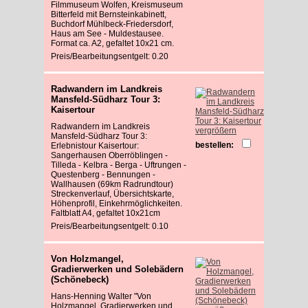
Filmmuseum Wolfen, Kreismuseum
Bitterfeld mit Bernsteinkabinett,
Buchdorf Mühlbeck-Friedersdorf,
Haus am See - Muldestausee.
Format ca. A2, gefaltet 10x21 cm.
Preis/Bearbeitungsentgelt: 0.20
Radwandern im Landkreis
Mansfeld-Südharz Tour 3:
Kaisertour
Radwandern im Landkreis
vergrößern
Mansfeld-Südharz Tour 3:
bestellen:
Erlebnistour Kaisertour:
Sangerhausen Oberröblingen -
Tilleda - Kelbra - Berga - Uftrungen -
Questenberg - Bennungen -
Wallhausen (69km Radrundtour)
Streckenverlauf, Übersichtskarte,
Höhenprofil, Einkehrmöglichkeiten.
Faltblatt A4, gefaltet 10x21cm
Preis/Bearbeitungsentgelt: 0.10
Von Holzmangel,
Gradierwerken und Solebädern
(Schönebeck)
Hans-Henning Walter "Von
Holzmangel, Gradierwerken und