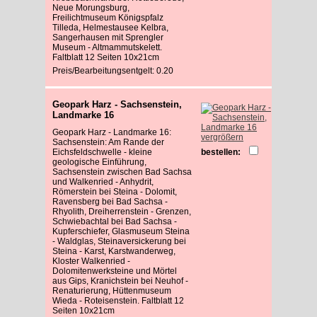
Neue Morungsburg,
Freilichtmuseum Königspfalz
Tilleda, Helmestausee Kelbra,
Sangerhausen mit Sprengler
Museum - Altmammutskelett.
Faltblatt 12 Seiten 10x21cm
Preis/Bearbeitungsentgelt: 0.20
Geopark Harz - Sachsenstein,
Landmarke 16
Geopark Harz - Landmarke 16:
vergrößern
Sachsenstein: Am Rande der
Eichsfeldschwelle - kleine
bestellen:
geologische Einführung,
Sachsenstein zwischen Bad Sachsa
und Walkenried - Anhydrit,
Römerstein bei Steina - Dolomit,
Ravensberg bei Bad Sachsa -
Rhyolith, Dreiherrenstein - Grenzen,
Schwiebachtal bei Bad Sachsa -
Kupferschiefer, Glasmuseum Steina
- Waldglas, Steinaversickerung bei
Steina - Karst, Karstwanderweg,
Kloster Walkenried -
Dolomitenwerksteine und Mörtel
aus Gips, Kranichstein bei Neuhof -
Renaturierung, Hüttenmuseum
Wieda - Roteisenstein. Faltblatt 12
Seiten 10x21cm