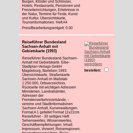
Burgen, Klöster und Schlösser,
Hotels, Restaurants, Pensionen und
Freizeiteinrichtungen, Erlebnisse in
der Natur, Termine für Feste, Kunst
und Kultur, Übersichtskarte,
Tourisinformationen. Heft A4
Preis/Bearbeitungsentgelt: 0.00
Reiseführer Bundesland
Sachsen-Anhalt mit
Gebietskarte (1993)
Reiseführer Bundesland Sachsen-
Anhalt mit Gebietskarte. Elbe-
vergrößern
Stadtplan-Verlags GmbH
bestellen:
Magdeburg, Barleben 1993.
Übersichtskarte, Straßenkarte
Sachsen-Anhalt im Maßstab
1:250.000, Ortsverzeichnis,
Rückseite mit wichtigen Adressen
Ministerien, Landratsämter,
Adressen der
Fremdenverkehrsverbände, -
vereine und Stadtinformationen
Sachsen-Anhalt, Kurverwaltungen.
Format A 1 gefaltet Format 11x22cm.
Reiseführer - 30 seitiges Heft:
Sehenswertes, Wissenswertes,
Geschäftsempfehlungen. Inhalt:
Impressum, Vorwort, Reiseregionen,
Inserentenverzeichnis, Reise -