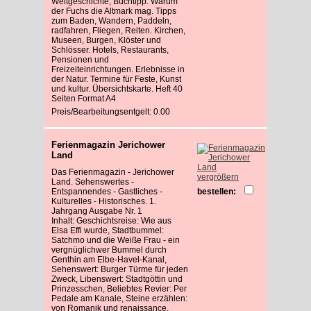
Weltgeschichte, Buchtipp: Warum
der Fuchs die Altmark mag. Tipps
zum Baden, Wandern, Paddeln,
radfahren, Fliegen, Reiten. Kirchen,
Museen, Burgen, Klöster und
Schlösser. Hotels, Restaurants,
Pensionen und
Freizeiteinrichtungen. Erlebnisse in
der Natur. Termine für Feste, Kunst
und kultur. Übersichtskarte. Heft 40
Seiten Format A4
Preis/Bearbeitungsentgelt: 0.00
Ferienmagazin Jerichower
Land
Das Ferienmagazin - Jerichower
vergrößern
Land. Sehenswertes -
Entspannendes - Gastliches -
bestellen:
Kulturelles - Historisches. 1.
Jahrgang Ausgabe Nr. 1
Inhalt: Geschichtsreise: Wie aus
Elsa Effi wurde, Stadtbummel:
Satchmo und die Weiße Frau - ein
vergnüglichwer Bummel durch
Genthin am Elbe-Havel-Kanal,
Sehenswert: Burger Türme für jeden
Zweck, Libenswert: Stadtgöttin und
Prinzesschen, Beliebtes Revier: Per
Pedale am Kanale, Steine erzählen:
von Romanik und renaissance,