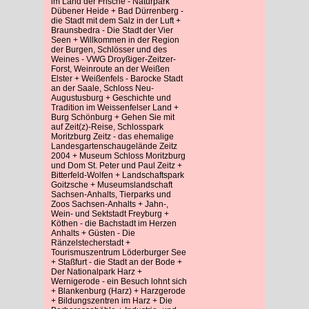
im Land der Frische - Naturpark
Dübener Heide + Bad Dürrenberg -
die Stadt mit dem Salz in der Luft +
Braunsbedra - Die Stadt der Vier
Seen + Willkommen in der Region
der Burgen, Schlösser und des
Weines - VWG Droyßiger-Zeitzer-
Forst, Weinroute an der Weißen
Elster + Weißenfels - Barocke Stadt
an der Saale, Schloss Neu-
Augustusburg + Geschichte und
Tradition im Weissenfelser Land +
Burg Schönburg + Gehen Sie mit
auf Zeit(z)-Reise, Schlosspark
Moritzburg Zeitz - das ehemalige
Landesgartenschaugelände Zeitz
2004 + Museum Schloss Moritzburg
und Dom St. Peter und Paul Zeitz +
Bitterfeld-Wolfen + Landschaftspark
Goitzsche + Museumslandschaft
Sachsen-Anhalts, Tierparks und
Zoos Sachsen-Anhalts + Jahn-,
Wein- und Sektstadt Freyburg +
Köthen - die Bachstadt im Herzen
Anhalts + Güsten - Die
Ränzelstecherstadt +
Tourismuszentrum Löderburger See
+ Staßfurt - die Stadt an der Bode +
Der Nationalpark Harz +
Wernigerode - ein Besuch lohnt sich
+ Blankenburg (Harz) + Harzgerode
+ Bildungszentren im Harz + Die