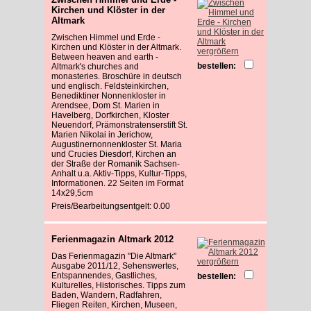
Kirchen und Klöster in der
Altmark
Zwischen Himmel und Erde -
Kirchen und Klöster in der Altmark.
vergrößern
Between heaven and earth -
bestellen:
Altmark's churches and
monasteries. Broschüre in deutsch
und englisch. Feldsteinkirchen,
Benediktiner Nonnenkloster in
Arendsee, Dom St. Marien in
Havelberg, Dorfkirchen, Kloster
Neuendorf, Prämonstratenserstift St.
Marien Nikolai in Jerichow,
Augustinernonnenkloster St. Maria
und Crucies Diesdorf, Kirchen an
der Straße der Romanik Sachsen-
Anhalt u.a. Aktiv-Tipps, Kultur-Tipps,
Informationen. 22 Seiten im Format
14x29,5cm
Preis/Bearbeitungsentgelt: 0.00
Ferienmagazin Altmark 2012
Das Ferienmagazin "Die Altmark"
vergrößern
Ausgabe 2011/12, Sehenswertes,
Entspannendes, Gastliches,
bestellen:
Kulturelles, Historisches. Tipps zum
Baden, Wandern, Radfahren,
Fliegen Reiten, Kirchen, Museen,