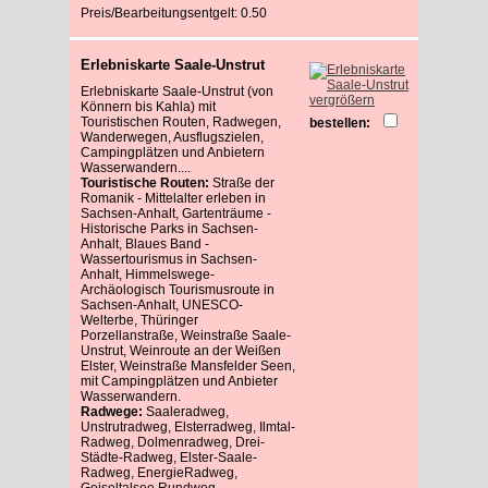
Preis/Bearbeitungsentgelt: 0.50
Erlebniskarte Saale-Unstrut
Erlebniskarte Saale-Unstrut (von
vergrößern
Könnern bis Kahla) mit
Touristischen Routen, Radwegen,
bestellen:
Wanderwegen, Ausflugszielen,
Campingplätzen und Anbietern
Wasserwandern....
Touristische Routen:
Straße der
Romanik - Mittelalter erleben in
Sachsen-Anhalt, Gartenträume -
Historische Parks in Sachsen-
Anhalt, Blaues Band -
Wassertourismus in Sachsen-
Anhalt, Himmelswege-
Archäologisch Tourismusroute in
Sachsen-Anhalt, UNESCO-
Welterbe, Thüringer
Porzellanstraße, Weinstraße Saale-
Unstrut, Weinroute an der Weißen
Elster, Weinstraße Mansfelder Seen,
mit Campingplätzen und Anbieter
Wasserwandern.
Radwege:
Saaleradweg,
Unstrutradweg, Elsterradweg, Ilmtal-
Radweg, Dolmenradweg, Drei-
Städte-Radweg, Elster-Saale-
Radweg, EnergieRadweg,
Geiseltalsee Rundweg,