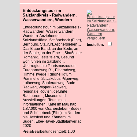
Entdeckungstour im
Salzlandkreis - Radwandern,
Wasserwandern, Wandern
Entdeckungstour im Salzlandkreis -
Radwandern, Wasserwandern,
Wandern. Anziehende
vergrößern
Salzlandstädte: Schönebeck (Elbe),
Bernburg, Staßfurt, Aschersleben...,
bestellen:
Das Blaue Band: an der Bode, an
der Saale, an der Elbe..., Straße der
Romanik, Feste feiern, Gesund
wohlfühlen im Salzland...,
Überregionale Tourismusrouten:
Europaradweg R1, Elberadweg,
Himmelswege: Ringheiligtum
Pömmelte, St. Jakobus Pilgerweg,
Lutherweg, Saaleradweg, Bode-
Radweg, Wipper-Radweg,
regionale Routen, geführte
Radtouren..., Museen und
Ausstellungen, Tourismus-
Informationen. Karte im Maßstab
1:87.000 von Oschersleben (Bode)
und Schönebeck (Elbe) im Norden
bis Hettstedt und Könnern im
Süden. Elbe-Havel-Stadtplanverlag
2020
Preis/Bearbeitungsentgelt: 1.00