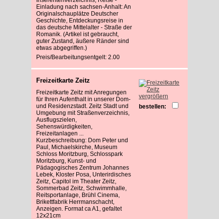
Einladung nach sachsen-Anhalt: An
Originalschauplätze Deutscher
Geschichte, Entdeckungsreise in
das deutsche Mittelalter - Straße der
Romanik. (Artikel ist gebraucht,
guter Zustand, äußere Ränder sind
etwas abgegriffen.)
Preis/Bearbeitungsentgelt: 2.00
Freizeitkarte Zeitz
Freizeitkarte Zeitz mit Anregungen
vergrößern
für Ihren Aufenthalt in unserer Dom-
und Residenzstadt. Zeitz Stadt und
bestellen:
Umgebung mit Straßenverzeichnis,
Ausflugszielen,
Sehenswürdigkeiten,
Freizeitanlagen ...
Kurzbeschreibung: Dom Peter und
Paul, Michaelskirche, Museum
Schloss Moritzburg, Schlosspark
Moritzburg, Kunst- und
Pädagogisches Zentrum Johannes
Lebek, Kloster Posa, Unterirdisches
Zeitz, Capitol im Theater Zeitz,
Sommerbad Zeitz, Schwimmhalle,
Reitsportanlage, Brühl Cinema,
Brikettfabrik Herrmanschacht,
Anzeigen. Format ca A1, gefaltet
12x21cm