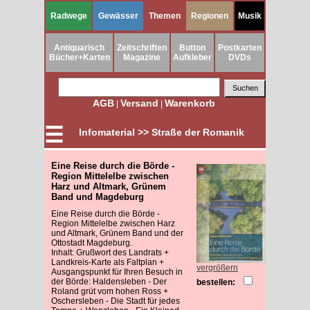
Radwege
Gewässer
Themen
Regionen
Musik
Antiquarisch
Zeitschriften
Button
Postkarten
Bücher+Karten
Magazine
Aufkleber
DVDs
AGB
Versand
Warenkorb
|
|
☰
Infomaterial >> Straße der Romanik
Eine Reise durch die Börde -
Region Mittelelbe zwischen
Harz und Altmark, Grünem
Band und Magdeburg
Eine Reise durch die Börde -
Region Mittelelbe zwischen Harz
und Altmark, Grünem Band und der
Ottostadt Magdeburg.
Inhalt: Grußwort des Landrats +
Landkreis-Karte als Faltplan +
vergrößern
Ausgangspunkt für Ihren Besuch in
der Börde: Haldensleben - Der
bestellen:
Roland grüt vom hohen Ross +
Oschersleben - Die Stadt für jedes