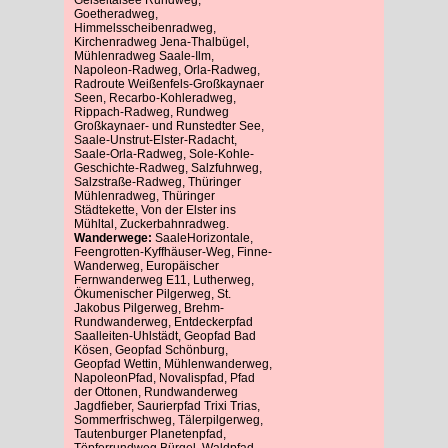
Goetheradweg,
Himmelsscheibenradweg,
Kirchenradweg Jena-Thalbügel,
Mühlenradweg Saale-Ilm,
Napoleon-Radweg, Orla-Radweg,
Radroute Weißenfels-Großkaynaer
Seen, Recarbo-Kohleradweg,
Rippach-Radweg, Rundweg
Großkaynaer- und Runstedter See,
Saale-Unstrut-Elster-Radacht,
Saale-Orla-Radweg, Sole-Kohle-
Geschichte-Radweg, Salzfuhrweg,
Salzstraße-Radweg, Thüringer
Mühlenradweg, Thüringer
Städtekette, Von der Elster ins
Mühltal, Zuckerbahnradweg.
Wanderwege:
SaaleHorizontale,
Feengrotten-Kyffhäuser-Weg, Finne-
Wanderweg, Europäischer
Fernwanderweg E11, Lutherweg,
Ökumenischer Pilgerweg, St.
Jakobus Pilgerweg, Brehm-
Rundwanderweg, Entdeckerpfad
Saalleiten-Uhlstädt, Geopfad Bad
Kösen, Geopfad Schönburg,
Geopfad Wettin, Mühlenwanderweg,
NapoleonPfad, Novalispfad, Pfad
der Ottonen, Rundwanderweg
Jagdfieber, Saurierpfad Trixi Trias,
Sommerfrischweg, Tälerpilgerweg,
Tautenburger Planetenpfad,
Töpferrundweg Bürgel, Waldpfad