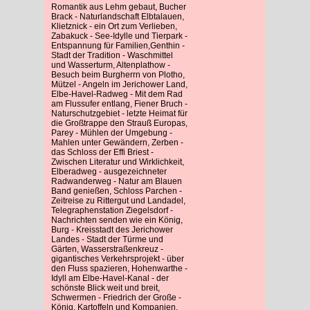
Romantik aus Lehm gebaut, Bucher
Brack - Naturlandschaft Elbtalauen,
Klietznick - ein Ort zum Verlieben,
Zabakuck - See-Idylle und Tierpark -
Entspannung für Familien,Genthin -
Stadt der Tradition - Waschmittel
und Wasserturm, Altenplathow -
Besuch beim Burgherrn von Plotho,
Mützel - Angeln im Jerichower Land,
Elbe-Havel-Radweg - Mit dem Rad
am Flussufer entlang, Fiener Bruch -
Naturschutzgebiet - letzte Heimat für
die Großtrappe den Strauß Europas,
Parey - Mühlen der Umgebung -
Mahlen unter Gewändern, Zerben -
das Schloss der Effi Briest -
Zwischen Literatur und Wirklichkeit,
Elberadweg - ausgezeichneter
Radwanderweg - Natur am Blauen
Band genießen, Schloss Parchen -
Zeitreise zu Rittergut und Landadel,
Telegraphenstation Ziegelsdorf -
Nachrichten senden wie ein König,
Burg - Kreisstadt des Jerichower
Landes - Stadt der Türme und
Gärten, Wasserstraßenkreuz -
gigantisches Verkehrsprojekt - über
den Fluss spazieren, Hohenwarthe -
Idyll am Elbe-Havel-Kanal - der
schönste Blick weit und breit,
Schwermen - Friedrich der Große -
König, Kartoffeln und Kompanien,