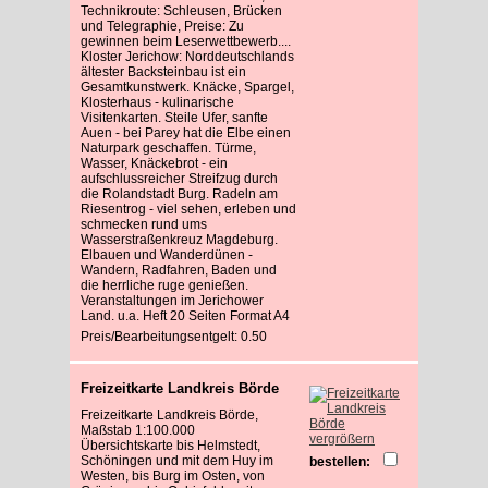
Technikroute: Schleusen, Brücken
und Telegraphie, Preise: Zu
gewinnen beim Leserwettbewerb....
Kloster Jerichow: Norddeutschlands
ältester Backsteinbau ist ein
Gesamtkunstwerk. Knäcke, Spargel,
Klosterhaus - kulinarische
Visitenkarten. Steile Ufer, sanfte
Auen - bei Parey hat die Elbe einen
Naturpark geschaffen. Türme,
Wasser, Knäckebrot - ein
aufschlussreicher Streifzug durch
die Rolandstadt Burg. Radeln am
Riesentrog - viel sehen, erleben und
schmecken rund ums
Wasserstraßenkreuz Magdeburg.
Elbauen und Wanderdünen -
Wandern, Radfahren, Baden und
die herrliche ruge genießen.
Veranstaltungen im Jerichower
Land. u.a. Heft 20 Seiten Format A4
Preis/Bearbeitungsentgelt: 0.50
Freizeitkarte Landkreis Börde
Freizeitkarte Landkreis Börde,
Maßstab 1:100.000
vergrößern
Übersichtskarte bis Helmstedt,
Schöningen und mit dem Huy im
bestellen:
Westen, bis Burg im Osten, von