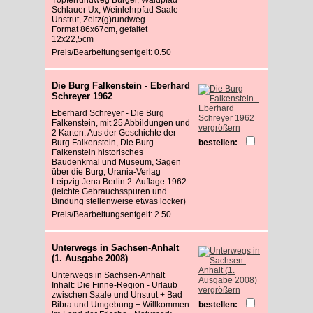
Schlauer Ux, Weinlehrpfad Saale-
Unstrut, Zeitz(g)rundweg.
Format 86x67cm, gefaltet
12x22,5cm
Preis/Bearbeitungsentgelt: 0.50
Die Burg Falkenstein - Eberhard
Schreyer 1962
Eberhard Schreyer - Die Burg
Falkenstein, mit 25 Abbildungen und
vergrößern
2 Karten. Aus der Geschichte der
Burg Falkenstein, Die Burg
bestellen:
Falkenstein historisches
Baudenkmal und Museum, Sagen
über die Burg, Urania-Verlag
Leipzig Jena Berlin 2. Auflage 1962.
(leichte Gebrauchsspuren und
Bindung stellenweise etwas locker)
Preis/Bearbeitungsentgelt: 2.50
Unterwegs in Sachsen-Anhalt
(1. Ausgabe 2008)
Unterwegs in Sachsen-Anhalt
Inhalt: Die Finne-Region - Urlaub
vergrößern
zwischen Saale und Unstrut + Bad
Bibra und Umgebung + Willkommen
bestellen: