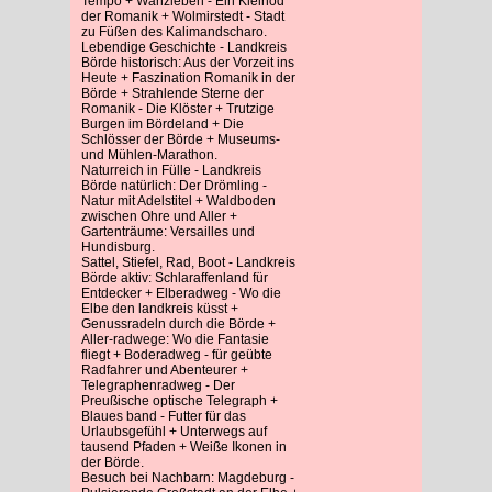
Tempo + Wanzleben - Ein Kleinod
der Romanik + Wolmirstedt - Stadt
zu Füßen des Kalimandscharo.
Lebendige Geschichte - Landkreis
Börde historisch: Aus der Vorzeit ins
Heute + Faszination Romanik in der
Börde + Strahlende Sterne der
Romanik - Die Klöster + Trutzige
Burgen im Bördeland + Die
Schlösser der Börde + Museums-
und Mühlen-Marathon.
Naturreich in Fülle - Landkreis
Börde natürlich: Der Drömling -
Natur mit Adelstitel + Waldboden
zwischen Ohre und Aller +
Gartenträume: Versailles und
Hundisburg.
Sattel, Stiefel, Rad, Boot - Landkreis
Börde aktiv: Schlaraffenland für
Entdecker + Elberadweg - Wo die
Elbe den landkreis küsst +
Genussradeln durch die Börde +
Aller-radwege: Wo die Fantasie
fliegt + Boderadweg - für geübte
Radfahrer und Abenteurer +
Telegraphenradweg - Der
Preußische optische Telegraph +
Blaues band - Futter für das
Urlaubsgefühl + Unterwegs auf
tausend Pfaden + Weiße Ikonen in
der Börde.
Besuch bei Nachbarn: Magdeburg -