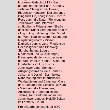
Möckern - Gefecht 1813 - Hier
begann napoleons Ende, Körbelitz -
seltenes Steingrab der Hünen,
Biederitzer Kantorei - Der singende,
klingende Ort, Königsborn - Hoch zu
Ross durch die Natur - Reitwege im
Jerichower Land, Isterbries -
spätgotische Flügelaltare - Straße
göttlicher Kunst, Straßenland Nedlitz
- Aug in Aug mit dem größten Vogel
der Welt, Traditionsverein Kleinbahn
Magdeburgerforth - Mit der
Dampflok durchs Land, Friedensau -
Hochseligarten und Bibelweg,
Storchenheimat Loburg -
Medienstar und Glücksbringer,
Fläming-Ausläufer - von der natur
geprägt, Wahlitz - Gehen, Schauen,
Innehalten - Zu Fuß durchs
Jerichower Land, Gommern -
Ausgangspunkt für viele Touren -
Jurken und Jestein, Dannigkow -
Naherholung mit Steinruchseen,
Waldgebieten und Camping - Oase
der Ruhe am See, Schloss Leitzkau
- Märchenhafte Filmkulisse,
Ausgewählte Höhepunkte des
Jahres, Touristinformationen des
Jerochower Landes. Heft 50 Seiten
im Format A5, 2018
Preis/Bearbeitungsentgelt: 0.50