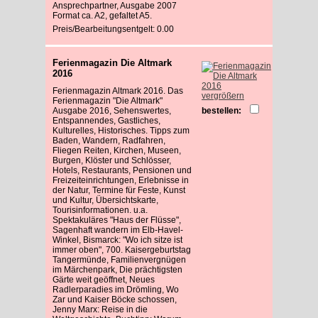
Ansprechpartner, Ausgabe 2007
Format ca. A2, gefaltet A5.
Preis/Bearbeitungsentgelt: 0.00
Ferienmagazin Die Altmark
2016
Ferienmagazin Altmark 2016. Das
vergrößern
Ferienmagazin "Die Altmark"
Ausgabe 2016, Sehenswertes,
bestellen:
Entspannendes, Gastliches,
Kulturelles, Historisches. Tipps zum
Baden, Wandern, Radfahren,
Fliegen Reiten, Kirchen, Museen,
Burgen, Klöster und Schlösser,
Hotels, Restaurants, Pensionen und
Freizeiteinrichtungen, Erlebnisse in
der Natur, Termine für Feste, Kunst
und Kultur, Übersichtskarte,
Tourisinformationen. u.a.
Spektakuläres "Haus der Flüsse",
Sagenhaft wandern im Elb-Havel-
Winkel, Bismarck: "Wo ich sitze ist
immer oben", 700. Kaisergeburtstag
Tangermünde, Familienvergnügen
im Märchenpark, Die prächtigsten
Gärte weit geöffnet, Neues
Radlerparadies im Drömling, Wo
Zar und Kaiser Böcke schossen,
Jenny Marx: Reise in die