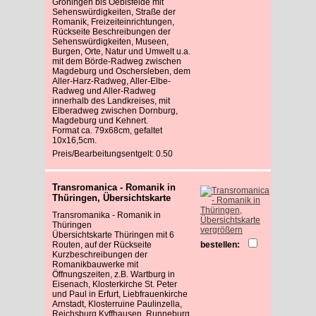
Gröningen bis Oebisfelde mit
Sehenswürdigkeiten, Straße der
Romanik, Freizeiteinrichtungen,
Rückseite Beschreibungen der
Sehenswürdigkeiten, Museen,
Burgen, Orte, Natur und Umwelt u.a.
mit dem Börde-Radweg zwischen
Magdeburg und Oschersleben, dem
Aller-Harz-Radweg, Aller-Elbe-
Radweg und Aller-Radweg
innerhalb des Landkreises, mit
Elberadweg zwischen Dornburg,
Magdeburg und Kehnert.
Format ca. 79x68cm, gefaltet
10x16,5cm.
Preis/Bearbeitungsentgelt: 0.50
Transromanica - Romanik in
Thüringen, Übersichtskarte
Transromanika - Romanik in
Thüringen
vergrößern
Übersichtskarte Thüringen mit 6
Routen, auf der Rückseite
bestellen:
Kurzbeschreibungen der
Romanikbauwerke mit
Öffnungszeiten, z.B. Wartburg in
Eisenach, Klosterkirche St. Peter
und Paul in Erfurt, Liebfrauenkirche
Arnstadt, Klosterruine Paulinzella,
Reichsburg Kyffhausen, Runneburg