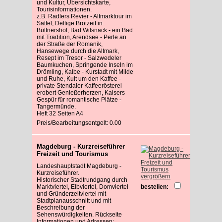
und Kultur, Übersichtskarte,
Tourisinformationen.
z.B. Radlers Revier - Altmarktour im
Sattel, Deftige Brotzeit in
Büttnershof, Bad Wilsnack - ein Bad
mit Tradition, Arendsee - Perle an
der Straße der Romanik,
Hansewege durch die Altmark,
Resept im Tresor - Salzwedeler
Baumkuchen, Springende Inseln im
Drömling, Kalbe - Kurstadt mit Milde
und Ruhe, Kult um den Kaffee -
private Stendaler Kaffeerösterei
erobert Genießerherzen, Kaisers
Gespür für romantische Plätze -
Tangermünde.
Heft 32 Seiten A4
Preis/Bearbeitungsentgelt: 0.00
Magdeburg - Kurzreiseführer
Freizeit und Tourismus
Landeshauptstadt Magdeburg -
Kurzreiseführer.
vergrößern
Historischer Stadtrundgang durch
Marktviertel, Elbviertel, Domviertel
bestellen:
und Gründerzeitviertel mit
Stadtplanausschnitt und mit
Beschreibung der
Sehenswürdigkeiten. Rückseite
Informationen und Adressen: