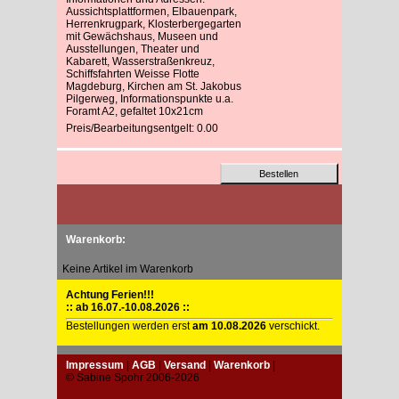
Aussichtsplattformen, Elbauenpark,
Herrenkrugpark, Klosterbergegarten
mit Gewächshaus, Museen und
Ausstellungen, Theater und
Kabarett, Wasserstraßenkreuz,
Schiffsfahrten Weisse Flotte
Magdeburg, Kirchen am St. Jakobus
Pilgerweg, Informationspunkte u.a.
Foramt A2, gefaltet 10x21cm
Preis/Bearbeitungsentgelt: 0.00
Warenkorb:
Keine Artikel im Warenkorb
Achtung Ferien!!!
:: ab 16.07.-10.08.2026 ::
Bestellungen werden erst
am 10.08.2026
verschickt.
Impressum
|
AGB
|
Versand
|
Warenkorb
|
© Sabine Spohr 2006-2026