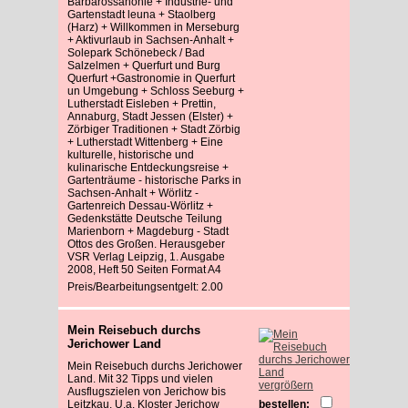
Barbarossahöhle + Industrie- und
Gartenstadt leuna + Staolberg
(Harz) + Willkommen in Merseburg
+ Aktivurlaub in Sachsen-Anhalt +
Solepark Schönebeck / Bad
Salzelmen + Querfurt und Burg
Querfurt +Gastronomie in Querfurt
un Umgebung + Schloss Seeburg +
Lutherstadt Eisleben + Prettin,
Annaburg, Stadt Jessen (Elster) +
Zörbiger Traditionen + Stadt Zörbig
+ Lutherstadt Wittenberg + Eine
kulturelle, historische und
kulinarische Entdeckungsreise +
Gartenträume - historische Parks in
Sachsen-Anhalt + Wörlitz -
Gartenreich Dessau-Wörlitz +
Gedenkstätte Deutsche Teilung
Marienborn + Magdeburg - Stadt
Ottos des Großen. Herausgeber
VSR Verlag Leipzig, 1. Ausgabe
2008, Heft 50 Seiten Format A4
Preis/Bearbeitungsentgelt: 2.00
Mein Reisebuch durchs
Jerichower Land
Mein Reisebuch durchs Jerichower
Land. Mit 32 Tipps und vielen
vergrößern
Ausflugszielen von Jerichow bis
Leitzkau. U.a. Kloster Jerichow
bestellen: