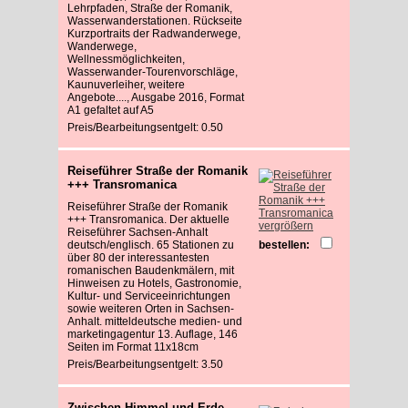
Lehrpfaden, Straße der Romanik,
Wasserwanderstationen. Rückseite
Kurzportraits der Radwanderwege,
Wanderwege,
Wellnessmöglichkeiten,
Wasserwander-Tourenvorschläge,
Kaunuverleiher, weitere
Angebote...., Ausgabe 2016, Format
A1 gefaltet auf A5
Preis/Bearbeitungsentgelt: 0.50
Reiseführer Straße der Romanik
+++ Transromanica
Reiseführer Straße der Romanik
+++ Transromanica. Der aktuelle
vergrößern
Reiseführer Sachsen-Anhalt
deutsch/englisch. 65 Stationen zu
bestellen:
über 80 der interessantesten
romanischen Baudenkmälern, mit
Hinweisen zu Hotels, Gastronomie,
Kultur- und Serviceeinrichtungen
sowie weiteren Orten in Sachsen-
Anhalt. mitteldeutsche medien- und
marketingagentur 13. Auflage, 146
Seiten im Format 11x18cm
Preis/Bearbeitungsentgelt: 3.50
Zwischen Himmel und Erde -