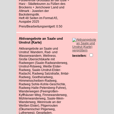
Pulsierende Großstadt an der Elbe +
Harz - Städtetouren zu Füßen des
Brockens + Jerichower Land und
Altmark - Juwelen der
Backsteingotik.
Heft 48 Seiten im Format A5,
Ausgabe 2025
Preis/Bearbeitungsentgelt: 0.50
Aktivangebote an Saale und
Unstrut (Karte)
Aktivangebote an Saale und
vergrößern
Unstrut: Wandern, Rad- und
Wasserwandern, Wellness.
bestellen:
Große Übersichtskarte mit
Radwegen (Saale-Radwanderweg,
Unstrut-Rdaweg, Weiße Elster-
Radweg, Saale-Unstrut-Elster-
Radacht, Radweg Salzstraße, Ilmtal-
Radweg, Goetheradweg,
Himmelsscheiben-Radweg,
Radweg Sohle-Kohle-Geschichte,
Radweg Halle-Petersberg-Fuhne),
Wanderwegen (Feengrotten-
Kyffhäuser-Weg, Finnewanderweg,
Mühlenwanderweg, Saale-Wein-
Wanderweg, Weinroute an der
Weißen Elster), Pilgerrouten
(Ökumenischer Pilgerweg,
Lutherweg), Geopfaden,