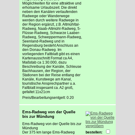
Möglichkeiten für eine attraktive und
erholsame Urlaubszeit. Die direkt
neben den Kanälen verlaufenden
Radwege oder Wanderwege
werden durch weitere Radwege in
der Region ergänzt, z.B. Altmühltal-
Radweg, Naab-Altmühl-Radweg, 5-
Flüsse-Radweg, Schwarze Laaber-
Radweg, Schweppermann-Radweg,
Seenland-Radweg und in
Regensburg besteht Anschluss an
den Donau-Radweg. Im
vorliegenden Faltblatt gibt es einen
Kartenausschnitt Format ca A4,
Maßstab ca 1:30.000, dazu
Beschreibung der Kanäle, Schleuse
Bachhausen, der Region, der
Stationen bei der Reise entlang der
Kanäle, Kunstwege am Kanal,
touristische Ansprechpartner u.a.
Faltblatt insgesamt ca. A2 groß,
gefaltet 11x21cm
Preis/Bearbeitungsentgelt: 0.20
Ems-Radweg von der Quelle
bis zur Mündung
Ems-Radweg von der Quelle bis zur
vergrößern
Mündung
Der 375 km lange Ems-Radweg
bestellen: