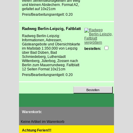
vielen Sehenswürdigkeiten am Weg
und kleinen Abstechern. Format A2,
gefaltet auf 10x21cm
Preis/Bearbeitungsentgelt: 0.20
Radweg Berlin-Leipzig, Faltblatt
Radweg Berlin-Leipzig:
Informationen, Adressen,
vergrößern
Gästeangebote und Übersichtskarte
im Maßstab 1:350.000 von Leipzig
bestellen:
über Bad Düben, Bad
Schmiedeberg, Lutherstadt
Wittenberg, Jüterbog, Zossen nach
Berlin zum Mauerrundweg. Faltblatt
12 Seiten Format 10x21cm
Preis/Bearbeitungsentgelt: 0.20
Warenkorb:
Keine Artikel im Warenkorb
Achtung Ferien!!!