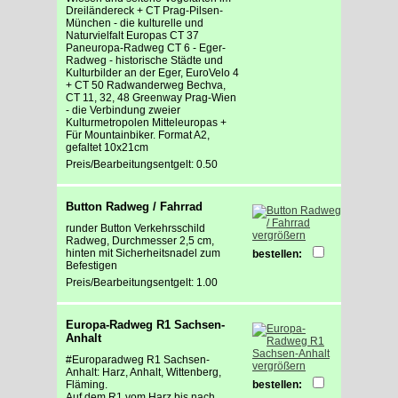
Dreiländereck + CT Prag-Pilsen-
München - die kulturelle und
Naturvielfalt Europas CT 37
Paneuropa-Radweg CT 6 - Eger-
Radweg - historische Städte und
Kulturbilder an der Eger, EuroVelo 4
+ CT 50 Radwanderweg Bechva,
CT 11, 32, 48 Greenway Prag-Wien
- die Verbindung zweier
Kulturmetropolen Mitteleuropas +
Für Mountainbiker. Format A2,
gefaltet 10x21cm
Preis/Bearbeitungsentgelt: 0.50
Button Radweg / Fahrrad
runder Button Verkehrsschild
vergrößern
Radweg, Durchmesser 2,5 cm,
hinten mit Sicherheitsnadel zum
bestellen:
Befestigen
Preis/Bearbeitungsentgelt: 1.00
Europa-Radweg R1 Sachsen-
Anhalt
#Europaradweg R1 Sachsen-
vergrößern
Anhalt: Harz, Anhalt, Wittenberg,
Fläming.
bestellen:
Auf dem R1 vom Harz bis nach