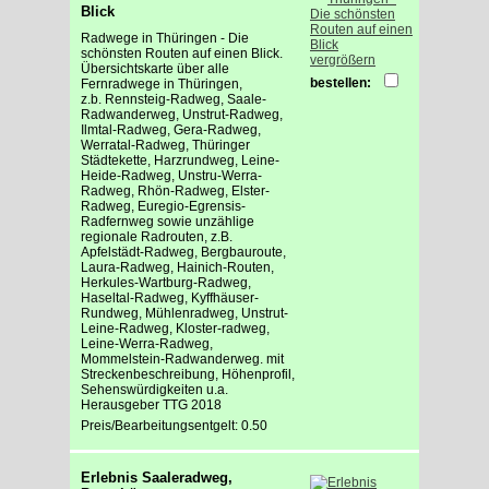
Blick
Radwege in Thüringen - Die
schönsten Routen auf einen Blick.
vergrößern
Übersichtskarte über alle
bestellen:
Fernradwege in Thüringen,
z.b. Rennsteig-Radweg, Saale-
Radwanderweg, Unstrut-Radweg,
Ilmtal-Radweg, Gera-Radweg,
Werratal-Radweg, Thüringer
Städtekette, Harzrundweg, Leine-
Heide-Radweg, Unstru-Werra-
Radweg, Rhön-Radweg, Elster-
Radweg, Euregio-Egrensis-
Radfernweg sowie unzählige
regionale Radrouten, z.B.
Apfelstädt-Radweg, Bergbauroute,
Laura-Radweg, Hainich-Routen,
Herkules-Wartburg-Radweg,
Haseltal-Radweg, Kyffhäuser-
Rundweg, Mühlenradweg, Unstrut-
Leine-Radweg, Kloster-radweg,
Leine-Werra-Radweg,
Mommelstein-Radwanderweg. mit
Streckenbeschreibung, Höhenprofil,
Sehenswürdigkeiten u.a.
Herausgeber TTG 2018
Preis/Bearbeitungsentgelt: 0.50
Erlebnis Saaleradweg,