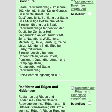
Broschüre
Saale-Radwanderweg - Broschüre:
vergrößern
403 Kilometer Natur, Kultur, Genuss.
Geschichte, Kunst und
bestellen:
Gastfreundlichkeit entlang der Saale
Das 44-seitige Heft beinhaltet die
Streckenführung der 8 Saale-
Radwanderweg-Etappen von der
Quelle bei Zell über Hof,
Ziegenrück, Saalfeld, Rudolstadt,
Jena, Naumburg, Weißenfels,
Merseburg, Halle, Bernburg, Calbe
bis zur Mündung in die Elbe bei
Barby, mit kurzen
Streckenbeschreibungen,
Höhenprofilen, vielen Hotels,
Pensionen, Jugendherbergen und
Campingplätzen,
Herausgeber AG Saale-
Radwanderweg
Preis/Bearbeitungsentgelt: 0.00
Radfahren auf Rügen und
Hiddensee
Radfahren auf Rügen und
vergrößern
Hiddensee - Übersichtskarte
Radwege der Insel Rügen u.a. mit
bestellen:
Ostseeküsten-Radweg (300 km auf
der Insel Rügen), Rügen-Rundtour