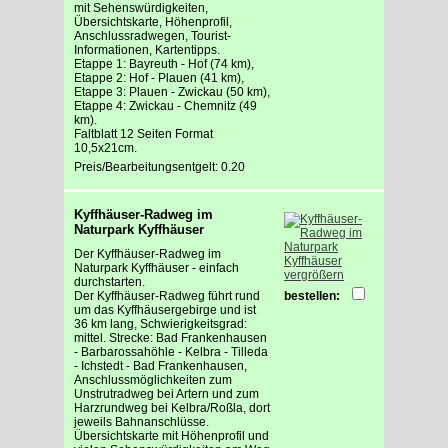
mit Sehenswürdigkeiten,
Übersichtskarte, Höhenprofil,
Anschlussradwegen, Tourist-
Informationen, Kartentipps.
Etappe 1: Bayreuth - Hof (74 km),
Etappe 2: Hof - Plauen (41 km),
Etappe 3: Plauen - Zwickau (50 km),
Etappe 4: Zwickau - Chemnitz (49
km).
Faltblatt 12 Seiten Format
10,5x21cm.
Preis/Bearbeitungsentgelt: 0.20
Kyffhäuser-Radweg im
Naturpark Kyffhäuser
Der Kyffhäuser-Radweg im
Naturpark Kyffhäuser - einfach
vergrößern
durchstarten.
Der Kyffhäuser-Radweg führt rund
bestellen:
um das Kyffhäusergebirge und ist
36 km lang, Schwierigkeitsgrad:
mittel. Strecke: Bad Frankenhausen
- Barbarossahöhle - Kelbra - Tilleda
- Ichstedt - Bad Frankenhausen,
Anschlussmöglichkeiten zum
Unstrutradweg bei Artern und zum
Harzrundweg bei Kelbra/Roßla, dort
jeweils Bahnanschlüsse.
Übersichtskarte mit Höhenprofil und