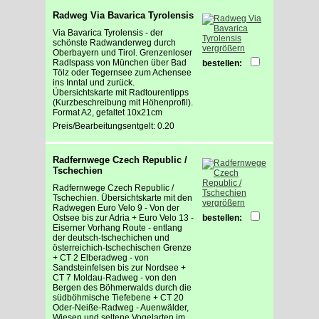
Radweg Via Bavarica Tyrolensis
Via Bavarica Tyrolensis - der
schönste Radwanderweg durch
vergrößern
Oberbayern und Tirol. Grenzenloser
Radlspass von München über Bad
bestellen:
Tölz oder Tegernsee zum Achensee
ins Inntal und zurück.
Übersichtskarte mit Radtourentipps
(Kurzbeschreibung mit Höhenprofil).
Format A2, gefaltet 10x21cm
Preis/Bearbeitungsentgelt: 0.20
Radfernwege Czech Republic /
Tschechien
Radfernwege Czech Republic /
Tschechien. Übersichtskarte mit den
vergrößern
Radwegen Euro Velo 9 - Von der
Ostsee bis zur Adria + Euro Velo 13 -
bestellen:
Eiserner Vorhang Route - entlang
der deutsch-tschechichen und
österreichich-tschechischen Grenze
+ CT 2 Elberadweg - von
Sandsteinfelsen bis zur Nordsee +
CT 7 Moldau-Radweg - von den
Bergen des Böhmerwalds durch die
südböhmische Tiefebene + CT 20
Oder-Neiße-Radweg - Auenwälder,
Wiesen und seltene Vogelarten im