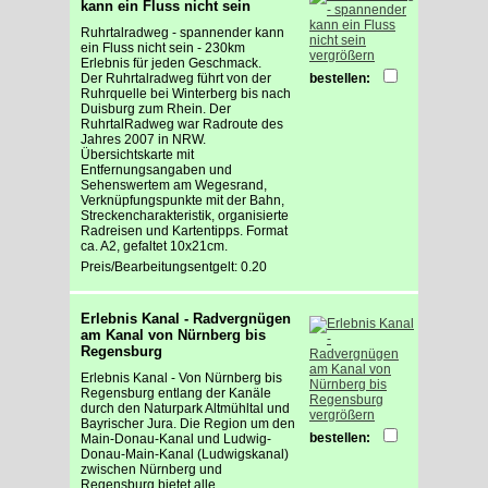
kann ein Fluss nicht sein
Ruhrtalradweg - spannender kann
ein Fluss nicht sein - 230km
vergrößern
Erlebnis für jeden Geschmack.
Der Ruhrtalradweg führt von der
bestellen:
Ruhrquelle bei Winterberg bis nach
Duisburg zum Rhein. Der
RuhrtalRadweg war Radroute des
Jahres 2007 in NRW.
Übersichtskarte mit
Entfernungsangaben und
Sehenswertem am Wegesrand,
Verknüpfungspunkte mit der Bahn,
Streckencharakteristik, organisierte
Radreisen und Kartentipps. Format
ca. A2, gefaltet 10x21cm.
Preis/Bearbeitungsentgelt: 0.20
Erlebnis Kanal - Radvergnügen
am Kanal von Nürnberg bis
Regensburg
Erlebnis Kanal - Von Nürnberg bis
Regensburg entlang der Kanäle
durch den Naturpark Altmühltal und
vergrößern
Bayrischer Jura. Die Region um den
bestellen:
Main-Donau-Kanal und Ludwig-
Donau-Main-Kanal (Ludwigskanal)
zwischen Nürnberg und
Regensburg bietet alle