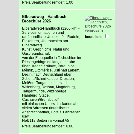
Preis/Bearbeitungsentgelt: 1.00
Elberadweg - Handbuch,
Broschüre 2026
Elberadweg-Handbuch (1200 km) -
vergrößern
Serviceinformationen und
radfreundliche Unterkünfte: Radeln,
bestellen:
Einkehren, Übernachten am
Elberadweg...
Kunst, Geschichte, Natur und
Gastfreundschaft
von der Elbequelle in Tschechien im
Riesengebirge entlang der Labe
über Hradec Králové, Pardubice,
Mělník, Litoměříce, Ustí nad Labem,
Děčín, nach Deutschland über
Schöna/Schmilka über Dresden,
Meißen, Torgau, Lutherstadt
Wittenberg, Dessau, Magdeburg,
Tangermünde, Wittenberge,
Hamburg, Stade,
Cuxhaven/Brunsbüttel'
mit einfachen Übersichtskarten aber
vielen Adressen (touristische
Ansprechpartner, Hotels, Fährzeiten
usw.)
Heft 112 Seiten im Format A5
Preis/Bearbeitungsentgelt: 0.00