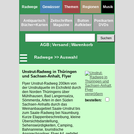
Radwege
Gewässer
Themen
Regionen
Musik
Antiquarisch
Zeitschriften
Button
Postkarten
Bücher+Karten
Magazine
Aufkleber
DVDs
AGB
Versand
Warenkorb
|
|
☰
Radwege >> Auswahl
Unstrut-Radweg in Thüringen
und Sachsen-Anhalt, Flyer
Flyer Unstrut-Radweg 200km von
der Unstrutquelle im Eichsfeld durch
den Norden Thüringens über
vergrößern
Mühlhausen, Bad Langensalza,
Sömmerda, Arten in den Süden
bestellen:
Sachsen-Anhalts durch das
Weinanbaugebiet Saale-Unstrut bis
zum Saale-Radweg bei Naumburg.
Kurze Etappenbeschreibung, kleine
Übersichtsdarstellung,
Sehenswürdigkeiten, Camping,
Bahnanreise, touristische
Ansprechpartner, Flyer A4, gefaltet