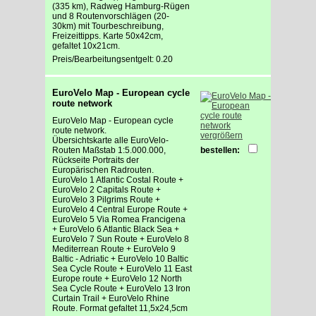
(335 km), Radweg Hamburg-Rügen
und 8 Routenvorschlägen (20-
30km) mit Tourbeschreibung,
Freizeittipps. Karte 50x42cm,
gefaltet 10x21cm.
Preis/Bearbeitungsentgelt: 0.20
EuroVelo Map - European cycle
route network
EuroVelo Map - European cycle
route network.
vergrößern
Übersichtskarte alle EuroVelo-
Routen Maßstab 1:5.000.000,
bestellen:
Rückseite Portraits der
Europärischen Radrouten.
EuroVelo 1 Atlantic Costal Route +
EuroVelo 2 Capitals Route +
EuroVelo 3 Pilgrims Route +
EuroVelo 4 Central Europe Route +
EuroVelo 5 Via Romea Francigena
+ EuroVelo 6 Atlantic Black Sea +
EuroVelo 7 Sun Route + EuroVelo 8
Mediterrean Route + EuroVelo 9
Baltic - Adriatic + EuroVelo 10 Baltic
Sea Cycle Route + EuroVelo 11 East
Europe route + EuroVelo 12 North
Sea Cycle Route + EuroVelo 13 Iron
Curtain Trail + EuroVelo Rhine
Route. Format gefaltet 11,5x24,5cm