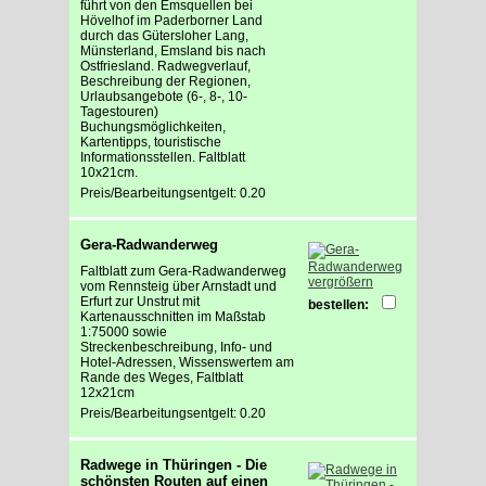
führt von den Emsquellen bei
Hövelhof im Paderborner Land
durch das Gütersloher Lang,
Münsterland, Emsland bis nach
Ostfriesland. Radwegverlauf,
Beschreibung der Regionen,
Urlaubsangebote (6-, 8-, 10-
Tagestouren)
Buchungsmöglichkeiten,
Kartentipps, touristische
Informationsstellen. Faltblatt
10x21cm.
Preis/Bearbeitungsentgelt: 0.20
Gera-Radwanderweg
Faltblatt zum Gera-Radwanderweg
vergrößern
vom Rennsteig über Arnstadt und
Erfurt zur Unstrut mit
bestellen:
Kartenausschnitten im Maßstab
1:75000 sowie
Streckenbeschreibung, Info- und
Hotel-Adressen, Wissenswertem am
Rande des Weges, Faltblatt
12x21cm
Preis/Bearbeitungsentgelt: 0.20
Radwege in Thüringen - Die
schönsten Routen auf einen