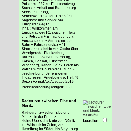
Potsdam - 387 km Europaradweg in
Sachsen-Anhalt und Brandenburg.
Streckenführung,
Sehenswürdigkeiten, Unterkünfte,
Angebote und Service am
Europaradweg R1.
Inhalt: Willkommen am
Europaradweg R1 zwischen Harz
und Potsdam + Einmal quer durch
Europa radeln + Anreise mit der
Bahn + Fahrradservice + 11
Streckenabschnitte von Goslar über
Wernigerode, Blankenburg,
Ballenstedt, Staßfurt, Bernburg,
Köthen, Dessau, Lutherstadt
Wittenberg, Raben, Brück, Ferch bis
Potsdam mit Routenverlauf und -
beschreibung, Sehenswertem,
Infoadressen, Angebote u.a. Heft 78
Seiten Format A5, Ausgabe 2019
Preis/Bearbeitungsentgelt: 0.50
Radtouren zwischen Elbe und
Müritz
Radtouren zwischen Elbe und
vergrößern
Müritz - in der Prignitz.
kleine Übersichtskarte von Dömitz
bestellen:
bis Wittstock im Osten, von
Havelberg im Süden bis Meyerburg