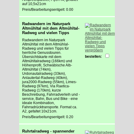
auf 10,5x21cm
Preis/Bearbeitungsentgelt: 0.00
Radwandern im Naturpark
Altmühltal mit dem Altmühltal-
Radweg und vielen Tipps
Radwandern im Naturpark
Altmühltal mit dem Altmühlal-
Radweg und vielen Tipps für
vergrößern
herrliche Genusstouren.
bestellen:
Übersichtskarte mit dem
Altmühltalradweg (166km) und
Höhenprofil, Schwäbische Alb-
Altmühltal (74km),
Urdonautalradweg (33km),
Anlautertal-Radweg (40km),
jura2000-Radweg (55km), Limes-
Radweg (97km), Via Raetica-
Radweg (170km), kurze
Beschreibung, Fahrradverleih und -
service, Bahn, Bus und Bike - eine
ideale Kombination,
Fahrradrücktransporte. Format ca.
A2, gefaltet 10x21cm.
Preis/Bearbeitungsentgelt: 0.20
Ruhrtalradweg - spannender