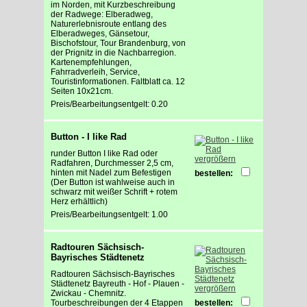
im Norden, mit Kurzbeschreibung
der Radwege: Elberadweg,
Naturerlebnisroute entlang des
Elberadweges, Gänsetour,
Bischofstour, Tour Brandenburg, von
der Prignitz in die Nachbarregion.
Kartenempfehlungen,
Fahrradverleih, Service,
Touristinformationen. Faltblatt ca. 12
Seiten 10x21cm.
Preis/Bearbeitungsentgelt: 0.20
Button - I like Rad
runder Button I like Rad oder
vergrößern
Radfahren, Durchmesser 2,5 cm,
hinten mit Nadel zum Befestigen
bestellen:
(Der Button ist wahlweise auch in
schwarz mit weißer Schrift + rotem
Herz erhältlich)
Preis/Bearbeitungsentgelt: 1.00
Radtouren Sächsisch-
Bayrisches Städtenetz
Radtouren Sächsisch-Bayrisches
Städtenetz Bayreuth - Hof - Plauen -
vergrößern
Zwickau - Chemnitz.
Tourbeschreibungen der 4 Etappen
bestellen: