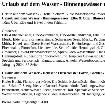
Urlaub auf dem Wasser - Binnengewässer 
Urlaub auf dem Wasser - 2 Hefte in einem. Viele Wassersport-Hinweis
Urlaub auf dem Wasser - Binnengewässer: Elbe & Oder, Blaues 
Törn: Über Elbe und Havel in den Frühling.
Gewässer:
Elbe-Lübeck-Kanal, Elbe-Seitenkanal, Elbe-Mittellandkanal, Elbe, Sa
Müritz-Elde- und Störwasserstraße, Schweriner Seen, Müritz: Parchi
Müritz-Havel- und Obere-Havel-Wasserstraße, Rheinsberger und Zech
Eberswalde, Finowfurt, Liebenwalde, Schorfheide, Henningsdorf, Od
Gewässer, Havel-Oder-Wasserstraße, Spree-Oder-Wasserstraße: Hanse
Henningsdorf. Rüdersdorfer, Storkower und Teupitzer Gewässer, Dah
Specials und Service, z.B. Kanutourismus, Angeln, Wasserbootschule
Jahrgang 2024, 87 Seiten.
Urlaub auf dem Wasser - Deutsche Ostseeküste: Förde, Bodden-
Gewässer:
Kieler Bucht: Flensburger Förde, Die Schlei, Eckernförder Bucht, 
und Salzhaff, Seengebiet vor Rostock-Warnemünde, Boddengewässe
Peenestrom, Achterwasser, Peene, Stettiner Haff. Specials & Service:
Wetterinformationen, Legende zu den Hafentabellen. 28. Jahrgang, 
Preis/Bearbeitungsentgelt: 4.00