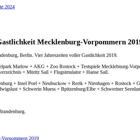
r Gastlichkeit Mecklenburg-Vorpommern 201
burg, Berlin. Vier Jahreszeiten voller Gastlichkeit 2019.
elpark Marlow + AKG + Zoo Rostock + Testspiele Mecklebnurg-Vorp
zeichnis + Müritz Sail + Flugsimulator + Hanse Sail.
nburg + Insel Poel + Neubuckow + Rerik + Nienhagen + Rostock + Gr
wigslust + Schwerin Muess + Bpitzenburg/Elbe + Schweriner Seenlan
Brandenburg.