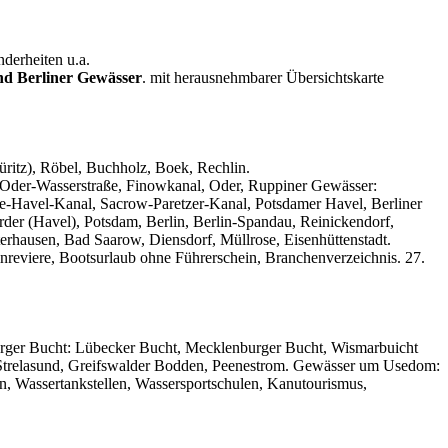
derheiten u.a.
nd Berliner Gewässer
. mit herausnehmbarer Übersichtskarte
ritz), Röbel, Buchholz, Boek, Rechlin.
l-Oder-Wasserstraße, Finowkanal, Oder, Ruppiner Gewässer:
e-Havel-Kanal, Sacrow-Paretzer-Kanal, Potsdamer Havel, Berliner
er (Havel), Potsdam, Berlin, Berlin-Spandau, Reinickendorf,
rhausen, Bad Saarow, Diensdorf, Müllrose, Eisenhüttenstadt.
nreviere, Bootsurlaub ohne Führerschein, Branchenverzeichnis. 27.
urger Bucht: Lübecker Bucht, Mecklenburger Bucht, Wismarbuicht
trelasund, Greifswalder Bodden, Peenestrom. Gewässer um Usedom:
en, Wassertankstellen, Wassersportschulen, Kanutourismus,