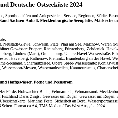
und Deutsche Ostseeküste 2024
e, Sportboothäfen und Anlegestellen, Service, Regionen, Städte, Beson
Band Sachsen-Anhalt, Mecklenburgische Seenplatte, Märkische u
ale.
m, Neustadt-Glewe, Schwerin, Plate, Plau am See, Malchow, Waren (Mü
liner Gewässer: Priepert, Rheinsberg, Fürstenberg, Zehdenick. Have
erberg, Lindow (Mark), Oranianburg. Untere-Havel-Wasserstraße, Elb
stadt Havelberg, Rathenow, Premnitz, Brandenburg an der Havel, Werd
me-Seenland, Scharmützelsee, Obere Spree-Wasserstraße: Königswuste
, Wassersport-Messen, Wassertankstellen, Kanutourismus, Charterschei
 und Haffgewässer, Peene und Peenstrom.
Kieler Förde, Hohwachter Bucht, Fehmarnbelt, Fehmarnsund. Mecklenb
r Fischland-Darss-Zingst. Gewässer um Rügen: Gewässer um Rügen, S
 Übersichtskarte, Maritime Feste, Sicherheit an Bord, Wassersportmess
56 Seiten. Format ca A4, TMS Medien / EastWest Ausgabe 2024.