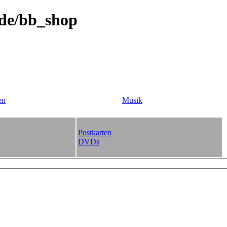
.de/bb_shop
en
Musik
Postkarten
DVDs