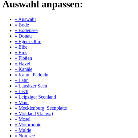
Auswahl anpassen:
» Auswahl
» Bode
» Bodensee
» Donau
» Eger / Ohře
» Elbe
» Ems
» Flößen
» Havel
» Kanäle
» Kanu | Paddeln
» Lahn
» Lausitzer Seen
» Lech
» Leipziger Seenland
» Main
» Mecklenburg. Seenplatte
» Moldau (Vlatava)
» Mosel
» Motorboote
» Mulde
» Nordsee