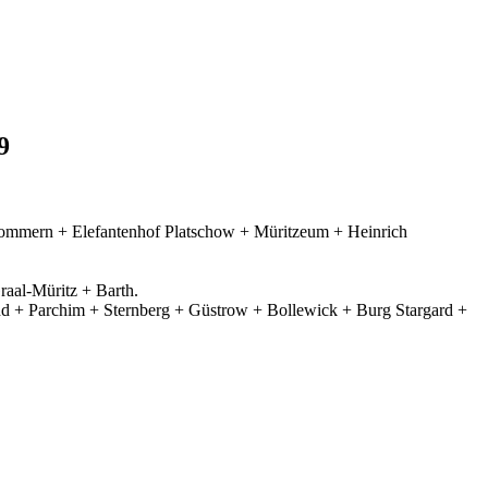
9
ommern + Elefantenhof Platschow + Müritzeum + Heinrich
aal-Müritz + Barth.
d + Parchim + Sternberg + Güstrow + Bollewick + Burg Stargard +