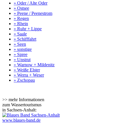
» Oder / Alte Oder
» Ostsee
» Peene / Peenestrom
» Regen
» Rhein
» Ruhr + Lippe
» Saale
» Schifffahrt
» Seen
» sonstige
» Spree
» Unstrut
» Warnow + Mildenitz
» Weiße Elster
» Werra + Weser
» Zschopau
>> mehr Informationen
zum Wassertourismus
in Sachsen-Anhalt:
www.blaues-band.de