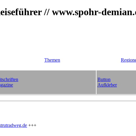
iseführer // www.spohr-demian
Themen
Region
tschriften
Button
gazine
Aufkleber
trutradweg.de
+++