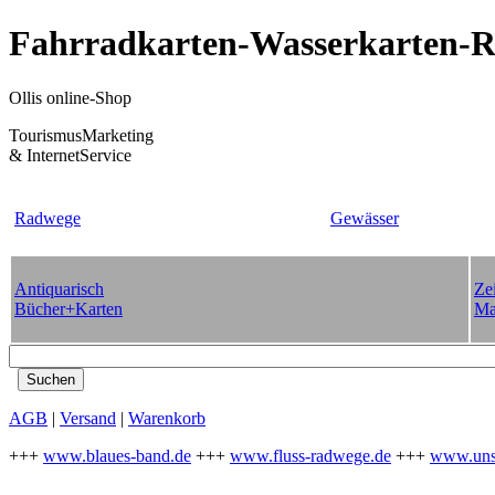
Fahrradkarten-Wasserkarten-Re
Ollis online-Shop
TourismusMarketing
& InternetService
Radwege
Gewässer
Antiquarisch
Zei
Bücher+Karten
Ma
AGB
|
Versand
|
Warenkorb
+++
www.blaues-band.de
+++
www.fluss-radwege.de
+++
www.uns