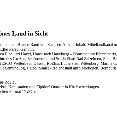
önes Land in Sicht
kommen am Blauen Band von Sachsen-Anhalt. Inhalt: Mittellandkanal 
Elbe-Parey, Genthin.
n Elbe und Havel, Hansestadt Havelberg - Domstadt mit Pferdemarkt,
Otto des Großen, Schönebeck und Soleheilbad Bad Salzelmen, Stadt Ba
UNESCO-Welterbe in Dessau-Roßlau, Lutherstadt Wittenberg, Marina 
alemündung, Calbe (Saale) - Rolandstadt am Saalebogen, Bernburg (Saa
au-Roßlau.
ebra, Kanustation und Tipidorf Outtour in Kirchscheidungen.
 Seiten Format 17x24cm