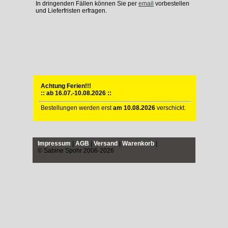
In dringenden Fällen können Sie per
email
vorbestellen
und Lieferfristen erfragen.
Achtung Ferien!!!
:: ab 16.07.-10.08.2026 ::
Bestellungen werden erst
am 10.08.2026
verschickt.
Impressum
|
AGB
|
Versand
|
Warenkorb
|
© Sabine Spohr 2006-2026