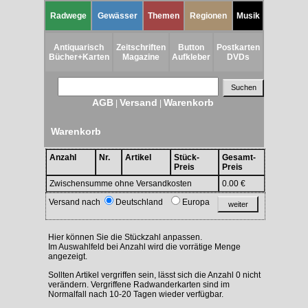
Radwege
Gewässer
Themen
Regionen
Musik
Antiquarisch
Zeitschriften
Button
Postkarten
Bücher+Karten
Magazine
Aufkleber
DVDs
AGB
Versand
Warenkorb
|
|
Warenkorb
Anzahl
Nr.
Artikel
Stück-
Gesamt-
Preis
Preis
Zwischensumme ohne Versandkosten
0.00 €
Versand nach
Deutschland
Europa
Hier können Sie die Stückzahl anpassen.
Im Auswahlfeld bei Anzahl wird die vorrätige Menge
angezeigt.
Sollten Artikel vergriffen sein, lässt sich die Anzahl 0 nicht
verändern. Vergriffene Radwanderkarten sind im
Normalfall nach 10-20 Tagen wieder verfügbar.