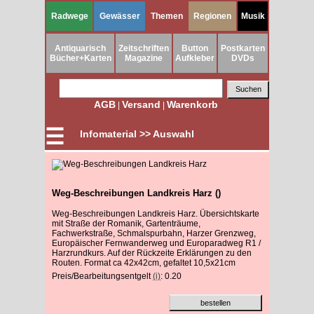
Radwege
Gewässer
Themen
Regionen
Musik
Antiquarisch
Zeitschriften
Button
Postkarten
Bücher+Karten
Magazine
Aufkleber
DVDs
AGB
Versand
Warenkorb
|
|
☰
Infomaterial >> Auswahl
Weg-Beschreibungen Landkreis Harz ()
Weg-Beschreibungen Landkreis Harz. Übersichtskarte
mit Straße der Romanik, Gartenträume,
Fachwerkstraße, Schmalspurbahn, Harzer Grenzweg,
Europäischer Fernwanderweg und Europaradweg R1 /
Harzrundkurs. Auf der Rückzeite Erklärungen zu den
Routen. Format ca 42x42cm, gefaltet 10,5x21cm
Preis/Bearbeitungsentgelt
(i)
: 0.20