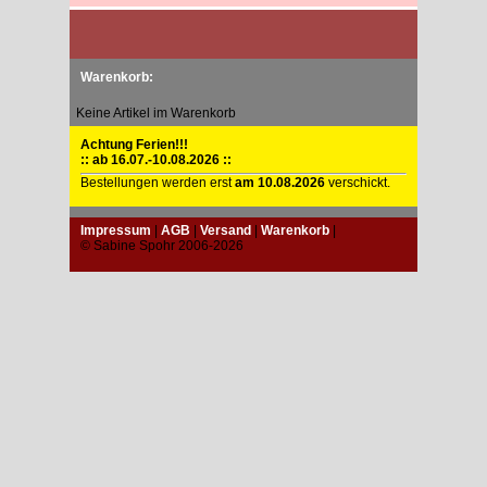
Warenkorb:
Keine Artikel im Warenkorb
Achtung Ferien!!!
:: ab 16.07.-10.08.2026 ::
Bestellungen werden erst
am 10.08.2026
verschickt.
Impressum
|
AGB
|
Versand
|
Warenkorb
|
© Sabine Spohr 2006-2026